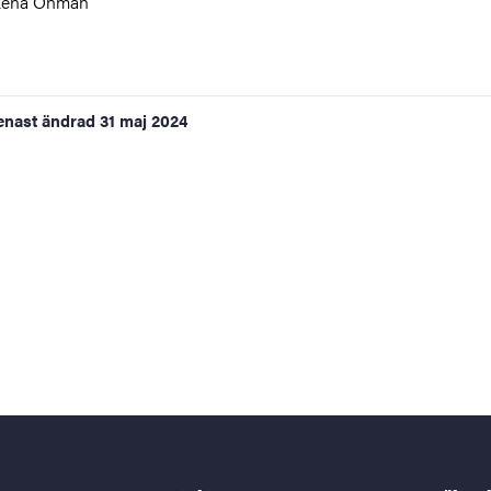
Lena Öhman
enast ändrad
31 maj 2024