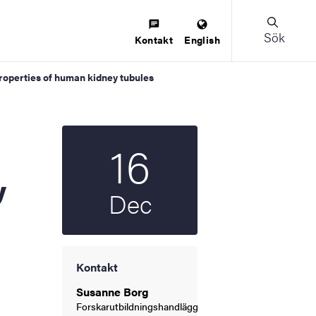
Sök
Kontakt
English
properties of human kidney tubules
16
Startdatum
2021
y
Dec
Kontakt
Susanne Borg
Forskarutbildningshandläggare