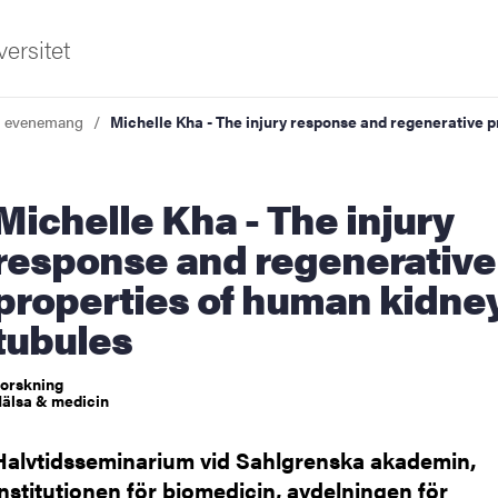
ersitet
a evenemang
Michelle Kha - The injury response and regenerative 
le Kha - The injury
response and regenerative
properties of human kidne
ldning
tubules
och innovation
orskning
älsa & medicin
tetet
Halvtidsseminarium vid Sahlgrenska akademin,
institutionen för biomedicin, avdelningen för