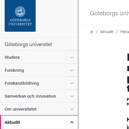
Sökfunktionen
Göteborgs univ
Sidfoten
Länkstig
Hem
Aktuellt
Hitt
Kontakta universitetet
Göteborgs universitet
Michel
Undermeny för Studera
Studera
Om webbplatsen
Undermeny för Forskning
Forskning
Undermeny för Forskarutbi
Forskarutbildning
Undermeny för Samverkan 
Samverkan och innovation
F
H
Undermeny för Om universi
Om universitetet
Undermeny för Aktuellt
Aktuellt