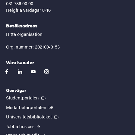
031-786 00 00
Helgfria vardagar 8-16
Besöksadress
Hitta organisation
Org. nummer: 202100-3153
Våra kanaler
facebook
linkedin
youtube
instagram
Genvägar
(Extern länk)
Studentportalen
(Extern länk)
Medarbetarportalen
(Extern länk)
Universitetsbiblioteket
Jobba hos oss
Press och media