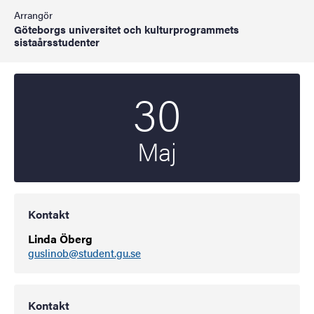
Arrangör
Göteborgs universitet och kulturprogrammets
sistaårsstudenter
30
Startdatum
2023
Maj
Kontakt
Linda Öberg
guslinob@student.gu.se
Kontakt