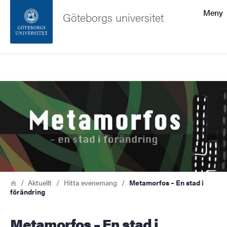
Sökfunktionen
Meny
Göteborgs universitet
Sidfoten
Sök
Kontakta universitetet
Bild
Om webbplatsen
Länkstig
Hem
Aktuellt
Hitta evenemang
Metamorfos – En stad i
förändring
Metamorfos – En stad i