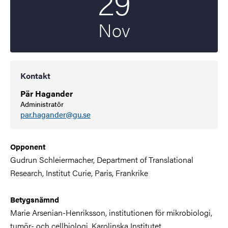
29
Nov
Kontakt
Pär Hagander
Administratör
par.hagander@gu.se
Opponent
Gudrun Schleiermacher, Department of Translational
Research, Institut Curie, Paris, Frankrike
Betygsnämnd
Marie Arsenian-Henriksson, institutionen för
mikrobiologi,
tumör- och cellbiologi,
Karolinska Institutet