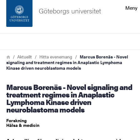
Sökfunktionen
Meny
Göteborgs universitet
Sidfoten
Sök
Kontakta universitetet
Länkstig
Hem
Aktuellt
Hitta evenemang
Marcus Borenäs - Novel
signaling and treatment regimes in Anaplastic Lymphoma
Om webbplatsen
Kinase driven neuroblastoma models
Marcus Borenäs - Novel signaling and
treatment regimes in Anaplastic
Lymphoma Kinase driven
neuroblastoma models
Forskning
Hälsa & medicin