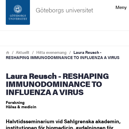
Sökfunktionen
Meny
Göteborgs universitet
Sidfoten
Sök
Kontakta universitetet
Länkstig
Hem
Aktuellt
Hitta evenemang
Laura Reusch -
RESHAPING IMMUNODOMINANCE TO INFLUENZA A VIRUS
Om webbplatsen
Laura Reusch - RESHAPING
IMMUNODOMINANCE TO
INFLUENZA A VIRUS
Forskning
Hälsa & medicin
Halvtidsseminarium vid Sahlgrenska akademin,
institutionen för biomedicin, avdelningen för