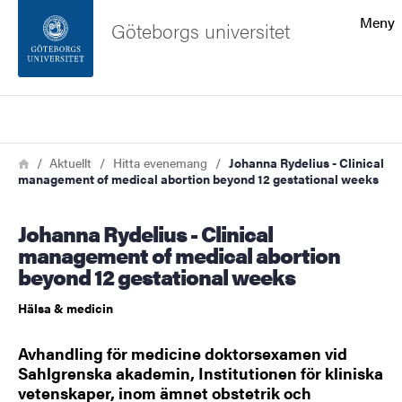
Sökfunktionen
Meny
Göteborgs universitet
Sidfoten
Sök
Kontakta universitetet
Länkstig
Hem
Aktuellt
Hitta evenemang
Johanna Rydelius - Clinical
management of medical abortion beyond 12 gestational weeks
Om webbplatsen
Johanna Rydelius - Clinical
management of medical abortion
beyond 12 gestational weeks
Hälsa & medicin
Avhandling för medicine doktorsexamen vid
Sahlgrenska akademin, Institutionen för kliniska
vetenskaper, inom ämnet obstetrik och