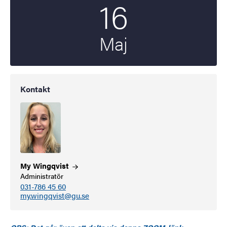
16
Startdatum
2025
Maj
Kontakt
My
Wingqvist
Administratör
031-786 45 60
my.wingqvist@gu.se