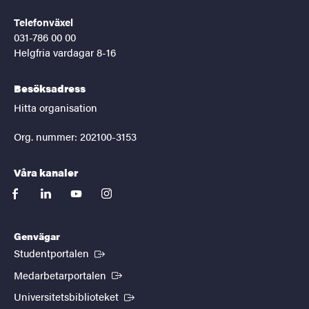
Telefonväxel
031-786 00 00
Helgfria vardagar 8-16
Besöksadress
Hitta organisation
Org. nummer: 202100-3153
Våra kanaler
facebook
linkedin
youtube
instagram
Genvägar
(Extern länk)
Studentportalen
(Extern länk)
Medarbetarportalen
(Extern länk)
Universitetsbiblioteket