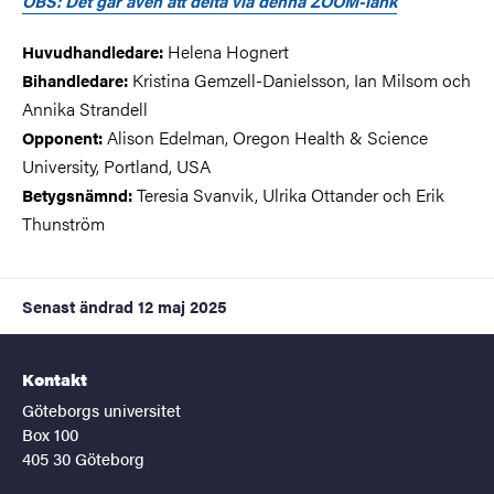
OBS: Det går även att delta via denna ZOOM-länk
Helena Hognert
Huvudhandledare:
Kristina Gemzell-Danielsson, Ian Milsom och
Bihandledare:
Annika Strandell
Alison Edelman, Oregon Health & Science
Opponent:
University, Portland, USA
Teresia Svanvik, Ulrika Ottander och Erik
Betygsnämnd:
Thunström
Senast ändrad
12 maj 2025
Kontakt
Göteborgs universitet
Box 100
405 30 Göteborg