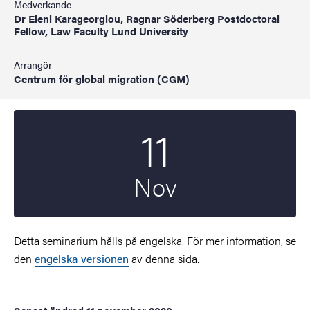
Medverkande
Dr Eleni Karageorgiou, Ragnar Söderberg Postdoctoral
Fellow, Law Faculty Lund University
Arrangör
Centrum för global migration (CGM)
11
Startdatum
2020
Nov
Detta seminarium hålls på engelska. För mer information, se
den
engelska versionen
av denna sida.