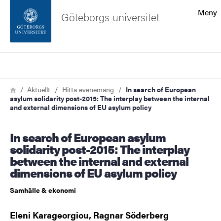
Sökfunktionen
Meny
Göteborgs universitet
Sidfoten
Sök
Kontakta universitetet
Länkstig
Hem
Aktuellt
Hitta evenemang
In search of European
asylum solidarity post-2015: The interplay between the internal
Om webbplatsen
and external dimensions of EU asylum policy
In search of European asylum
solidarity post-2015: The interplay
between the internal and external
dimensions of EU asylum policy
Samhälle & ekonomi
Eleni Karageorgiou, Ragnar Söderberg