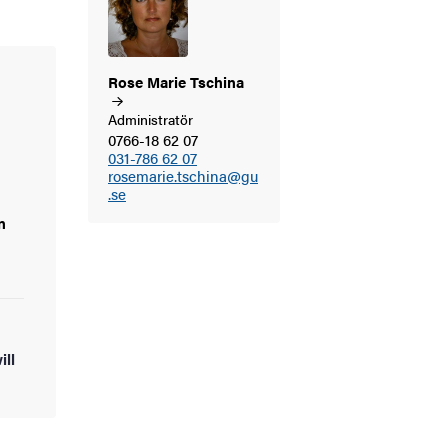
Rose Marie
Tschina
Administratör
0766-18 62 07
031-786 62 07
rosemarie.tschina@gu
.se
n
ill