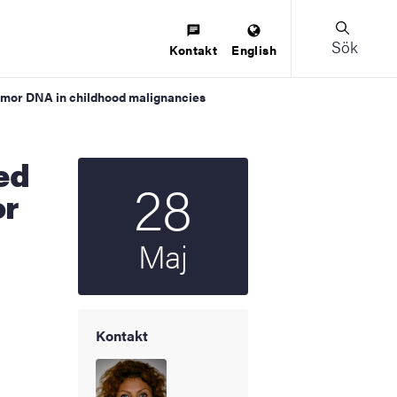
Sök
Kontakt
English
 tumor DNA in childhood malignancies
28
Startdatum
2025
or
Maj
Kontakt