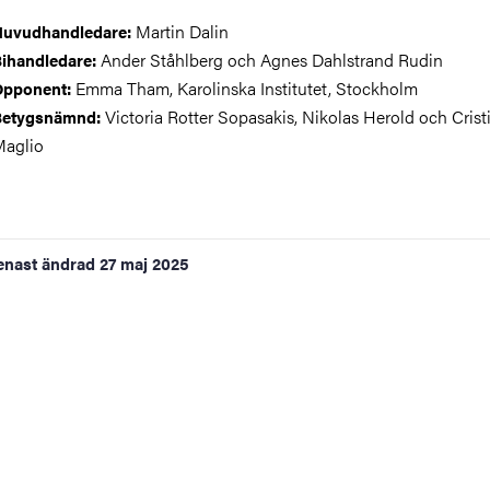
Martin Dalin
uvudhandledare:
Ander Ståhlberg och Agnes Dahlstrand Rudin
ihandledare:
Emma Tham, Karolinska Institutet, Stockholm
Opponent:
Victoria Rotter Sopasakis, Nikolas Herold och Crist
Betygsnämnd:
aglio
enast ändrad
27 maj 2025