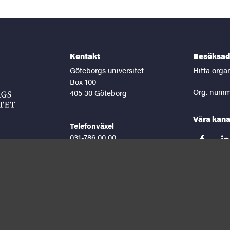
Kontakt
Besöksad
Göteborgs universitet
Hitta orga
Box 100
Org. numm
405 30 Göteborg
Våra kana
Telefonväxel
031-786 00 00
facebook
lin
Helgfria vardagar 8-16