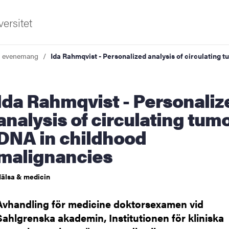
ersitet
a evenemang
Ida Rahmqvist - Personalized analysis of circulating
onalized
analysis of circulating tum
DNA in childhood
ldning
malignancies
och innovation
älsa & medicin
tetet
Avhandling för medicine doktorsexamen vid
Sahlgrenska akademin, Institutionen för kliniska