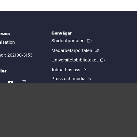
Genvägar
ress
(Extern länk)
Studentportalen
nisation
(Extern länk)
Medarbetarportalen
er: 202100-3153
(Extern länk)
Universitetsbiblioteket
Jobba hos oss
ler
Press och media
kedin
youtube
instagram
EUTOPIA
Om webbplatsen
Behandling av
personuppgifter
Cookie-inställningar
Tillgänglighetsredogörelse