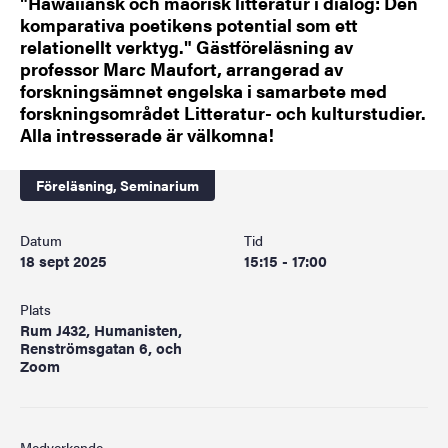
"Hawaiiansk och maorisk litteratur i dialog: Den
komparativa poetikens potential som ett
relationellt verktyg." Gästföreläsning av
professor Marc Maufort, arrangerad av
forskningsämnet engelska i samarbete med
forskningsområdet Litteratur- och kulturstudier.
Alla intresserade är välkomna!
Föreläsning,
Seminarium
Datum
Tid
18 sept 2025
15:15 - 17:00
Plats
Rum J432, Humanisten,
Renströmsgatan 6, och
Zoom
Medverkande