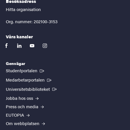
Besöksadress
Hitta organisation
Org. nummer: 202100-3153
Våra kanaler
facebook
linkedin
youtube
instagram
Genvägar
(Extern länk)
Studentportalen
(Extern länk)
Medarbetarportalen
(Extern länk)
Universitetsbiblioteket
Jobba hos oss
Press och media
EUTOPIA
Om webbplatsen