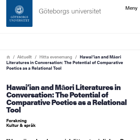
Sökfunktionen
Meny
Göteborgs universitet
Sidfoten
Sök
Kontakta universitetet
Länkstig
Hem
Aktuellt
Hitta evenemang
Hawai‘ian and Māori
Literatures in Conversation: The Potential of Comparative
Om webbplatsen
Poetics as a Relational Tool
Hawai‘ian and Māori Literatures in
Conversation: The Potential of
Comparative Poetics as a Relational
Tool
Forskning
Kultur & språk