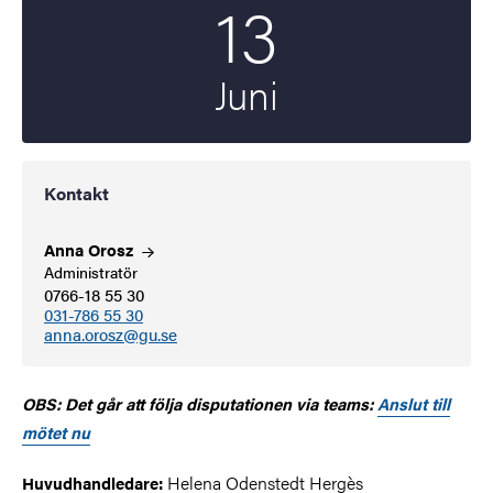
13
Startdatum
2025
Juni
Kontakt
Anna
Orosz
Administratör
0766-18 55 30
031-786 55 30
anna.orosz@gu.se
OBS: Det går att följa disputationen via teams:
Anslut till
mötet nu
Helena Odenstedt Hergès
Huvudhandledare: