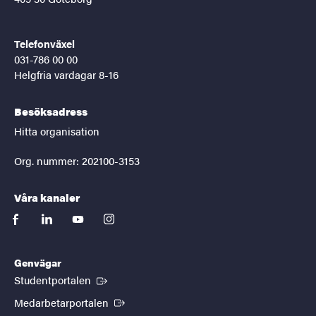
Telefonväxel
031-786 00 00
Helgfria vardagar 8-16
Besöksadress
Hitta organisation
Org. nummer: 202100-3153
Våra kanaler
facebook
linkedin
youtube
instagram
Genvägar
(Extern länk)
Studentportalen
(Extern länk)
Medarbetarportalen