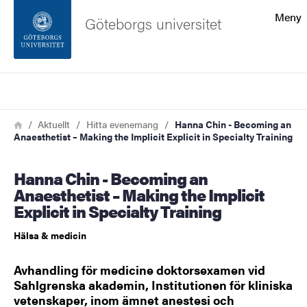
Sökfunktionen
Meny
Göteborgs universitet
Sidfoten
Sök
Kontakta universitetet
Länkstig
Hem
Aktuellt
Hitta evenemang
Hanna Chin - Becoming an
Anaesthetist – Making the Implicit Explicit in Specialty Training
Om webbplatsen
Hanna Chin - Becoming an
Anaesthetist – Making the Implicit
Explicit in Specialty Training
Hälsa & medicin
Avhandling för medicine doktorsexamen vid
Sahlgrenska akademin, Institutionen för kliniska
vetenskaper, inom ämnet anestesi och