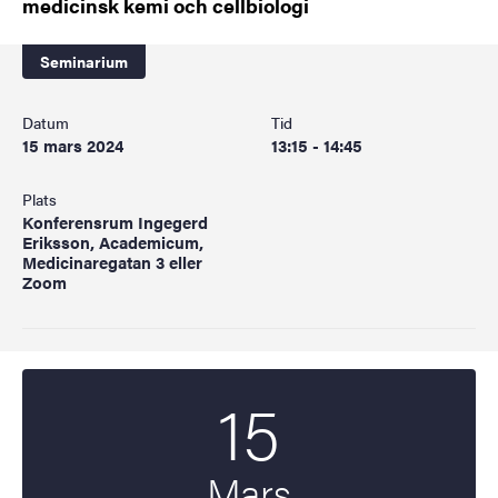
medicinsk kemi och cellbiologi
Seminarium
Datum
Tid
15 mars 2024
13:15 - 14:45
Plats
Konferensrum Ingegerd
Eriksson, Academicum,
Medicinaregatan 3 eller
Zoom
15
Startdatum
2024
Mars