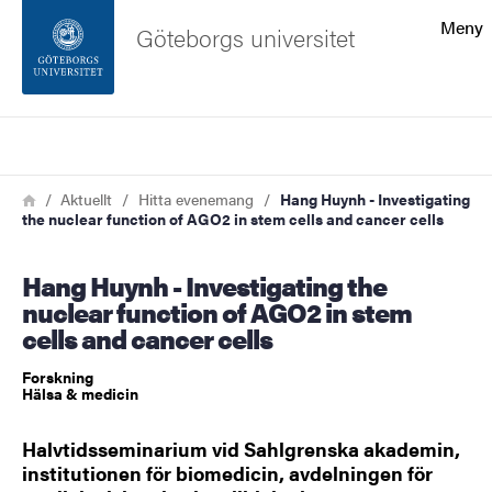
Sökfunktionen
Meny
Göteborgs universitet
Sidfoten
Sök
Kontakta universitetet
Länkstig
Hem
Aktuellt
Hitta evenemang
Hang Huynh - Investigating
the nuclear function of AGO2 in stem cells and cancer cells
Om webbplatsen
Hang Huynh - Investigating the
nuclear function of AGO2 in stem
cells and cancer cells
Forskning
Hälsa & medicin
Halvtidsseminarium vid Sahlgrenska akademin,
institutionen för biomedicin, avdelningen för