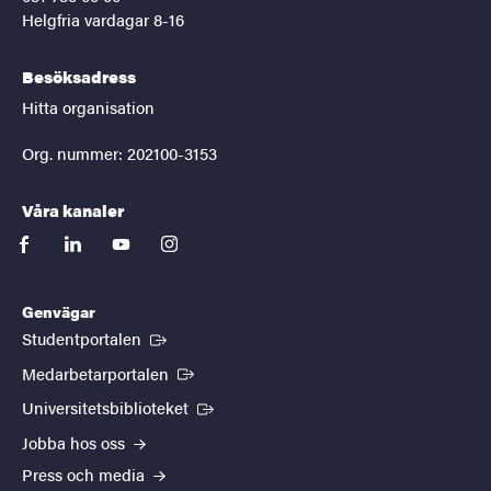
Helgfria vardagar 8-16
Besöksadress
Hitta organisation
Org. nummer: 202100-3153
Våra kanaler
facebook
linkedin
youtube
instagram
Genvägar
(Extern länk)
Studentportalen
(Extern länk)
Medarbetarportalen
(Extern länk)
Universitetsbiblioteket
Jobba hos oss
Press och media