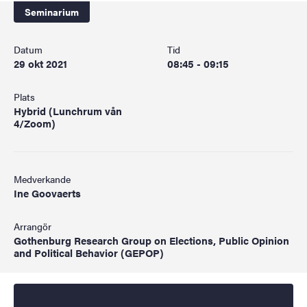
Seminarium
Datum
Tid
29 okt 2021
08:45 - 09:15
Plats
Hybrid (Lunchrum vån
4/Zoom)
Medverkande
Ine Goovaerts
Arrangör
Gothenburg Research Group on Elections, Public Opinion
and Political Behavior (GEPOP)
Startdatum
2021