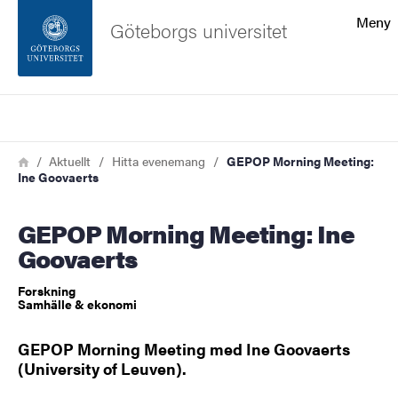
Sökfunktionen
Meny
Göteborgs universitet
Sidfoten
Sök
Kontakta universitetet
Länkstig
Hem
Aktuellt
Hitta evenemang
GEPOP Morning Meeting:
Ine Goovaerts
Om webbplatsen
GEPOP Morning Meeting: Ine
Goovaerts
Forskning
Samhälle & ekonomi
GEPOP Morning Meeting med Ine Goovaerts
(University of Leuven).