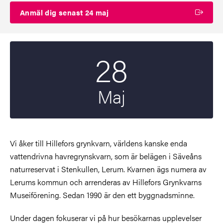
Anmäl dig senast 24 maj
28
Startdatum
2024
Maj
Vi åker till Hillefors grynkvarn, världens kanske enda
vattendrivna havregrynskvarn, som är belägen i Säveåns
naturreservat i Stenkullen, Lerum. Kvarnen ägs numera av
Lerums kommun och arrenderas av Hillefors Grynkvarns
Museiförening. Sedan 1990 är den ett byggnadsminne.
Under dagen fokuserar vi på hur besökarnas upplevelser