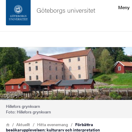
Sökfunktionen
Meny
Göteborgs universitet
Sidfoten
Sök
Kontakta universitetet
Bild
Om webbplatsen
Hillefors grynkvarn
Foto: Hillefors grynkvarn
Länkstig
Hem
Aktuellt
Hitta evenemang
Förbättra
besökarupplevelsen: kulturarv och interpretation