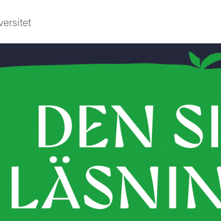
ersitet
ldning
och innovation
tetet