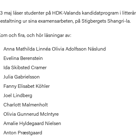
3 maj läser studenter på HDK-Valands kandidatprogram i litterär
estaltning ur sina examensarbeten, på Stigbergets Shangri-la.
om och fira, och hör läsningar av:
Anna Mathilda Linnéa Olivia Adolfsson Näslund
Evelina Berenstein
Ida Skibsted Cramer
Julia Gabrielsson
Fanny Elisabet Köhler
Joel Lindberg
Charlott Malmenholt
Olivia Gunnerud McIntyre
Amalie Hyldegaard Nielsen
Anton Præstgaard