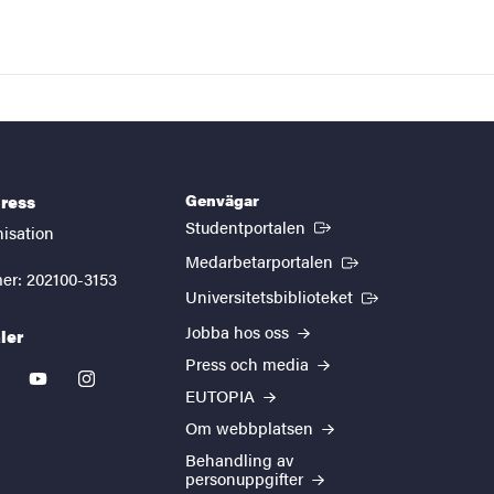
Genvägar
ress
(Extern länk)
Studentportalen
nisation
(Extern länk)
Medarbetarportalen
er: 202100-3153
(Extern länk)
Universitetsbiblioteket
Jobba hos oss
ler
Press och media
kedin
youtube
instagram
EUTOPIA
Om webbplatsen
Behandling av
personuppgifter