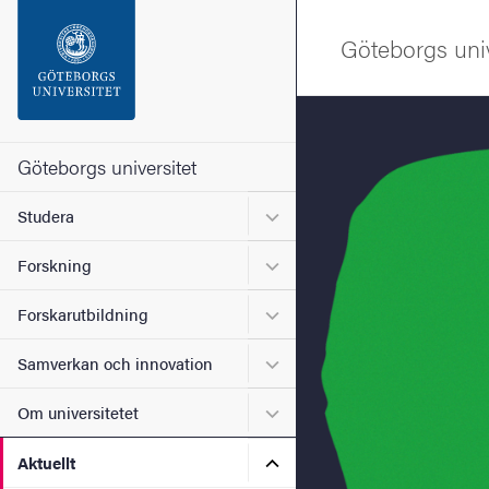
Sökfunktionen
Göteborgs univ
Sidfoten
Bild
Kontakta universitetet
Göteborgs universitet
Undermeny för Studera
Studera
Om webbplatsen
Undermeny för Forskning
Forskning
Undermeny för Forskarutbi
Forskarutbildning
Undermeny för Samverkan 
Samverkan och innovation
Undermeny för Om universi
Om universitetet
Undermeny för Aktuellt
Aktuellt