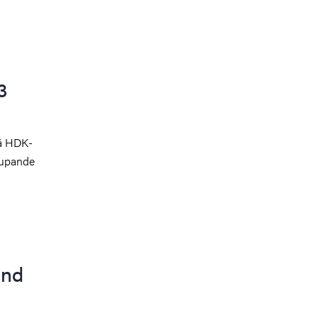
3
på HDK-
jupande
and