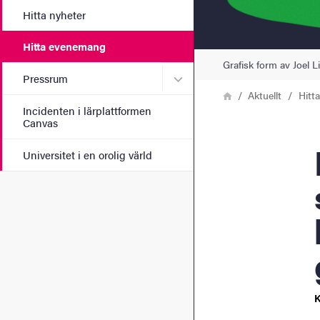
Hitta nyheter
Hitta evenemang
Grafisk form av Joel 
Undermeny för Pressrum
Pressrum
Länkstig
Hem
Aktuellt
Hitt
Incidenten i lärplattformen
Canvas
Exam
Universitet i en orolig värld
K