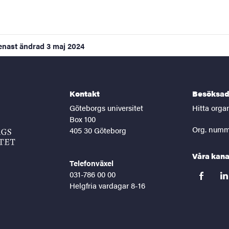
enast ändrad
3 maj 2024
Kontakt
Besöksad
Göteborgs universitet
Hitta orga
Box 100
Org. numm
405 30 Göteborg
Våra kana
Telefonväxel
031-786 00 00
facebook
lin
Helgfria vardagar 8-16