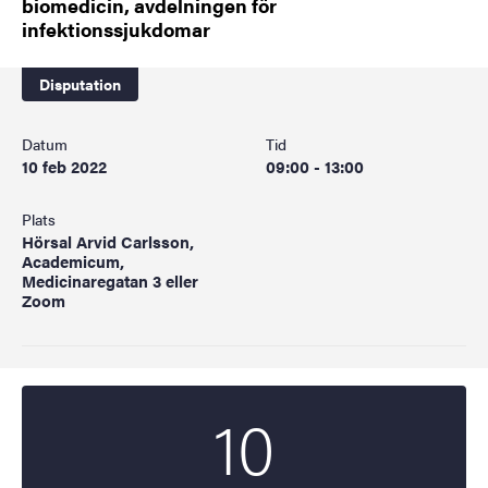
biomedicin, avdelningen för
infektionssjukdomar
Disputation
Datum
Tid
10 feb 2022
09:00 - 13:00
Plats
Hörsal Arvid Carlsson,
Academicum,
Medicinaregatan 3 eller
Zoom
10
Startdatum
2022