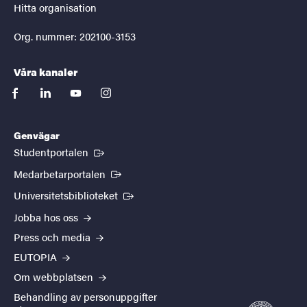
Hitta organisation
Org. nummer: 202100-3153
Våra kanaler
facebook
linkedin
youtube
instagram
Genvägar
(Extern länk)
Studentportalen
(Extern länk)
Medarbetarportalen
(Extern länk)
Universitetsbiblioteket
Jobba hos oss
Press och media
EUTOPIA
Om webbplatsen
Behandling av personuppgifter