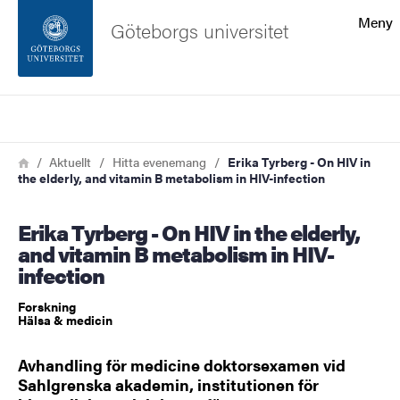
Sökfunktionen
Meny
Göteborgs universitet
Sidfoten
Sök
Kontakta universitetet
Länkstig
Hem
Aktuellt
Hitta evenemang
Erika Tyrberg - On HIV in
the elderly, and vitamin B metabolism in HIV-infection
Om webbplatsen
Erika Tyrberg - On HIV in the elderly,
and vitamin B metabolism in HIV-
infection
Forskning
Hälsa & medicin
Avhandling för medicine doktorsexamen vid
Sahlgrenska akademin, institutionen för