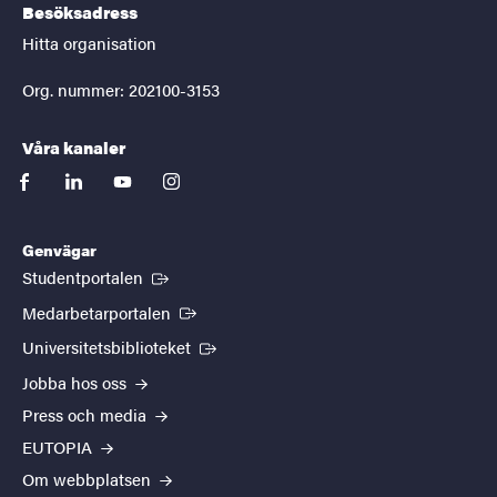
Besöksadress
Hitta organisation
Org. nummer: 202100-3153
Våra kanaler
facebook
linkedin
youtube
instagram
Genvägar
(Extern länk)
Studentportalen
(Extern länk)
Medarbetarportalen
(Extern länk)
Universitetsbiblioteket
Jobba hos oss
Press och media
EUTOPIA
Om webbplatsen