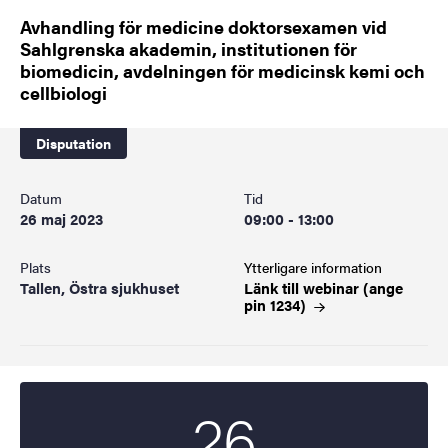
Avhandling för medicine doktorsexamen vid
Sahlgrenska akademin, institutionen för
biomedicin, avdelningen för medicinsk kemi och
cellbiologi
Disputation
Datum
Tid
26 maj 2023
09:00 - 13:00
Plats
Ytterligare information
Tallen, Östra sjukhuset
Länk till webinar (ange
pin
1234)
26
Startdatum
2023