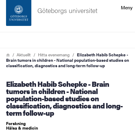
Sökfunktionen
Meny
Göteborgs universitet
Sidfoten
Sök
Kontakta universitetet
Länkstig
Hem
Aktuellt
Hitta evenemang
Elizabeth Habib Schepke -
Brain tumors in children - National population-based studies on
Om webbplatsen
classification, diagnostics and long-term follow-up
Elizabeth Habib Schepke - Brain
tumors in children - National
population-based studies on
classification, diagnostics and long-
term follow-up
Forskning
Hälsa & medicin