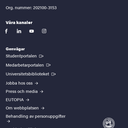
Org. nummer: 202100-3153
Våra kanaler
facebook
linkedin
youtube
instagram
Genvägar
(Extern länk)
Studentportalen
(Extern länk)
Medarbetarportalen
(Extern länk)
Universitetsbiblioteket
Jobba hos oss
Press och media
EUTOPIA
Om webbplatsen
Behandling av personuppgifter