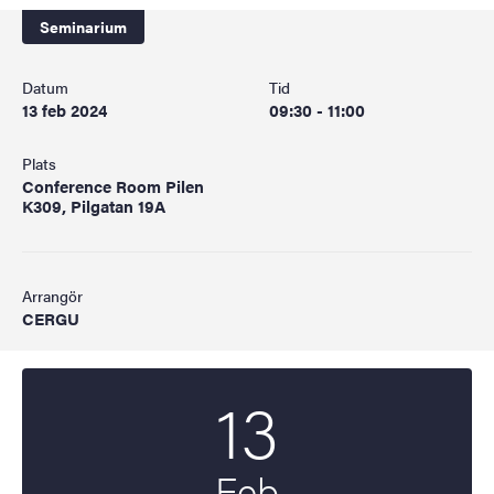
Seminarium
Datum
Tid
13 feb 2024
09:30 - 11:00
Plats
Conference Room Pilen
K309, Pilgatan 19A
Arrangör
CERGU
13
Startdatum
2024
Feb