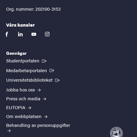
Org. nummer: 202100-3153
Våra kanaler
facebook
linkedin
youtube
instagram
Genvägar
(Extern länk)
Studentportalen
(Extern länk)
Medarbetarportalen
(Extern länk)
Universitetsbiblioteket
Jobba hos oss
Press och media
EUTOPIA
Om webbplatsen
Behandling av personuppgifter