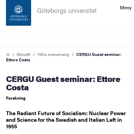
Sökfunktionen
Meny
Göteborgs universitet
Sidfoten
Sök
Kontakta universitetet
Länkstig
Hem
Aktuellt
Hitta evenemang
CERGU Guest seminar:
Ettore Costa
Om webbplatsen
CERGU Guest seminar: Ettore
Costa
Forskning
The Radiant Future of Socialism: Nuclear Power
and Science for the Swedish and Italian Left in
1955