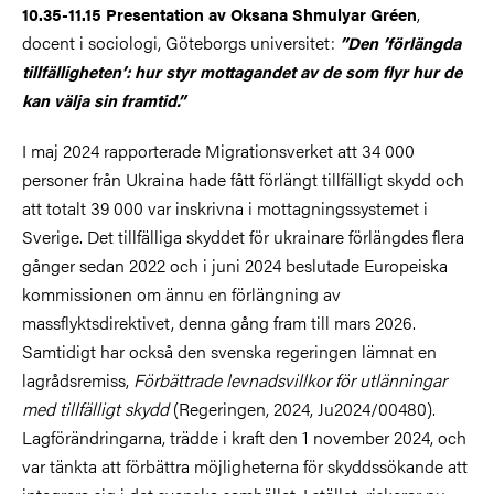
,
10.35-11.15 Presentation av Oksana Shmulyar Gréen
docent i sociologi, Göteborgs universitet:
”Den ’förlängda
tillfälligheten’: hur styr mottagandet av de som flyr hur de
kan välja sin framtid.”
I maj 2024 rapporterade Migrationsverket att 34 000
personer från Ukraina hade fått förlängt tillfälligt skydd och
att totalt 39 000 var inskrivna i mottagningssystemet i
Sverige. Det tillfälliga skyddet för ukrainare förlängdes flera
gånger sedan 2022 och i juni 2024 beslutade Europeiska
kommissionen om ännu en förlängning av
massflyktsdirektivet, denna gång fram till mars 2026.
Samtidigt har också den svenska regeringen lämnat en
lagrådsremiss,
Förbättrade levnadsvillkor för utlänningar
med tillfälligt skydd
(Regeringen, 2024, Ju2024/00480).
Lagförändringarna, trädde i kraft den 1 november 2024, och
var tänkta att förbättra möjligheterna för skyddssökande att