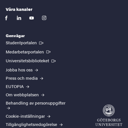
Våra kanaler
facebook
linkedin
youtube
instagram
Genvägar
(Extern länk)
Studentportalen
(Extern länk)
Medarbetarportalen
(Extern länk)
Universitetsbiblioteket
Jobba hos oss
Press och media
EUTOPIA
Om webbplatsen
Behandling av personuppgifter
Cookie-inställningar
Tillgänglighetsredogörelse