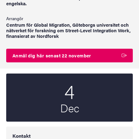
engelska.
Arrangör
Centrum för Global Migration, Göteborgs universitet och
nätverket för forskning om Street-Level Integration Work,
finansierat av Nordforsk
Anmäl dig här senast 22 november
4
Startdatum
2024
Dec
Kontakt