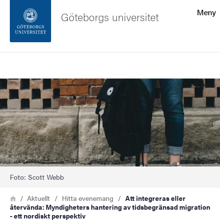
Sökfunktionen
Meny
Göteborgs universitet
Sidfoten
Sök
Kontakta universitetet
Bild
Om webbplatsen
Foto: Scott Webb
Länkstig
Hem
Aktuellt
Hitta evenemang
Att integreras eller
återvända: Myndigheters hantering av tidsbegränsad migration
- ett nordiskt perspektiv