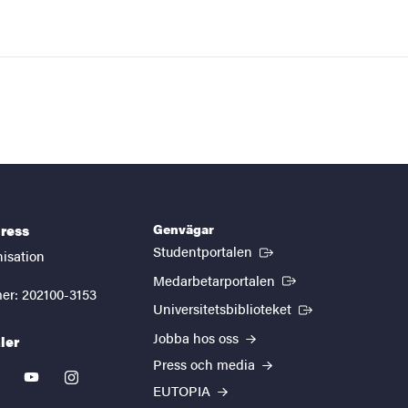
Genvägar
ress
(Extern länk)
Studentportalen
nisation
(Extern länk)
Medarbetarportalen
er: 202100-3153
(Extern länk)
Universitetsbiblioteket
Jobba hos oss
ler
Press och media
kedin
youtube
instagram
EUTOPIA