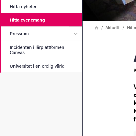
Hitta nyheter
Hitta evenemang
Länkstig
Hem
Aktuellt
Hitt
Undermeny för Pressrum
Pressrum
Incidenten i lärplattformen
Canvas
Universitet i en orolig värld
K