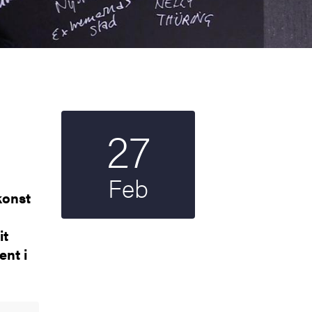
27
Startdatum
2025
Feb
konst
it
ent i