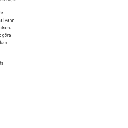
är
al vann
atsen.
t göra
rkan
ds