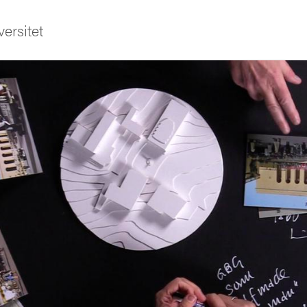
ersitet
ldning
och innovation
tetet