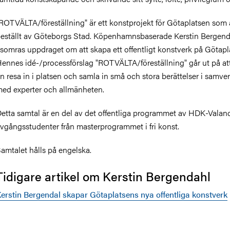
ROTVÄLTA/föreställning" är ett konstprojekt för Götaplatsen som 
eställt av Göteborgs Stad. Köpenhamnsbaserade Kerstin Bergend
 somras uppdraget om att skapa ett offentligt konstverk på Götapl
ennes idé-/processförslag "ROTVÄLTA/föreställning" går ut på at
n resa in i platsen och samla in små och stora berättelser i samve
ed experter och allmänheten.
etta samtal är en del av det offentliga programmet av HDK-Valan
vgångsstudenter från masterprogrammet i fri konst.
amtalet hålls på engelska.
Tidigare artikel om Kerstin Bergendahl
erstin Bergendal skapar Götaplatsens nya offentliga konstverk