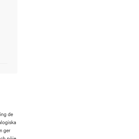
ing de
alogiska
m ger
och nöje.