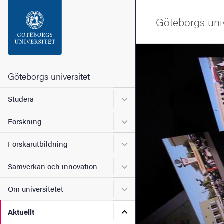
Sökfunktionen
Göteborgs univ
Sidfoten
Bild
Kontakta universitetet
Göteborgs universitet
Undermeny för Studera
Studera
Om webbplatsen
Undermeny för Forskning
Forskning
Undermeny för Forskarutbi
Forskarutbildning
Undermeny för Samverkan 
Samverkan och innovation
Undermeny för Om universi
Om universitetet
Undermeny för Aktuellt
Aktuellt