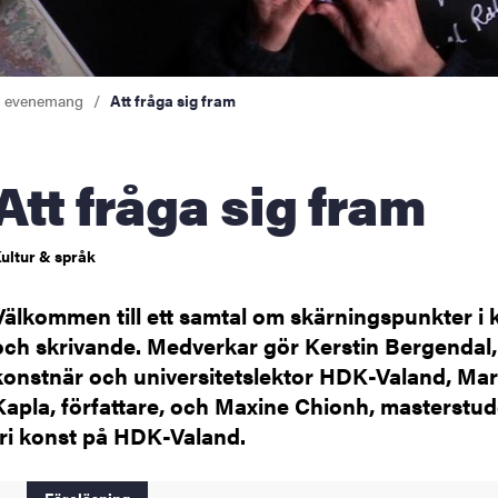
a evenemang
Att fråga sig fram
Att fråga sig fram
ultur & språk
Välkommen till ett samtal om skärningspunkter i 
och skrivande. Medverkar gör Kerstin Bergendal,
konstnär och universitetslektor HDK-Valand, Mar
Kapla, författare, och Maxine Chionh, masterstud
fri konst på HDK-Valand.
Föreläsning