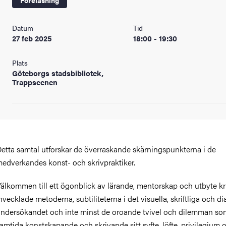
Datum
Tid
27 feb 2025
18:00 - 19:30
Plats
Göteborgs stadsbibliotek,
Trappscenen
etta samtal utforskar de överraskande skärningspunkterna i de
edverkandes konst- och skrivpraktiker.
älkommen till ett ögonblick av lärande, mentorskap och utbyte kr
nvecklade metoderna, subtiliteterna i det visuella, skriftliga och di
ndersökandet och inte minst de oroande tvivel och dilemman so
amtida konstskapande och skrivande sitt syfte, löfte, privilegium 