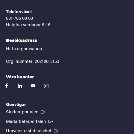
Telefonväxel
031-786 00 00
Helgfria vardagar 8-16
Besöksadress
Hitta organisation
Org. nummer: 202100-3153
Våra kanaler
facebook
linkedin
youtube
instagram
Genvägar
(Extern länk)
Studentportalen
(Extern länk)
Medarbetarportalen
(Extern länk)
Universitetsbiblioteket