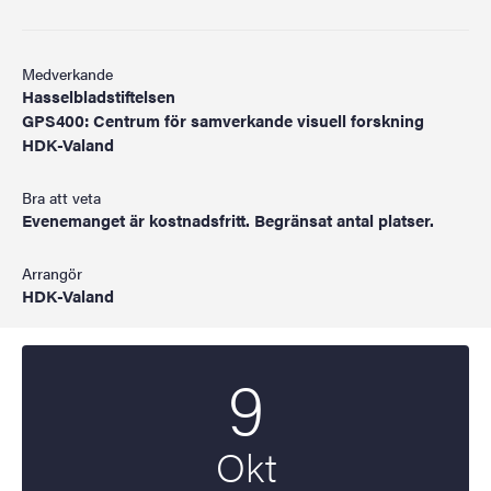
Medverkande
Hasselbladstiftelsen
GPS400: Centrum för samverkande visuell forskning
HDK-Valand
Bra att veta
Evenemanget är kostnadsfritt. Begränsat antal platser.
Arrangör
HDK-Valand
9
Startdatum
2024
Okt