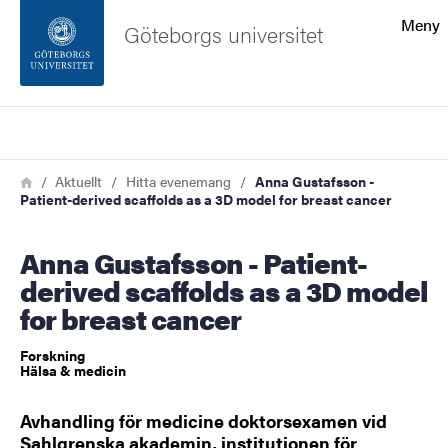
Sökfunktionen
Meny
Göteborgs universitet
Sidfoten
Sök
Kontakta universitetet
Länkstig
Hem
Aktuellt
Hitta evenemang
Anna Gustafsson -
Patient-derived scaffolds as a 3D model for breast cancer
Om webbplatsen
Anna Gustafsson - Patient-
derived scaffolds as a 3D model
for breast cancer
Forskning
Hälsa & medicin
Avhandling för medicine doktorsexamen vid
Sahlgrenska akademin, institutionen för