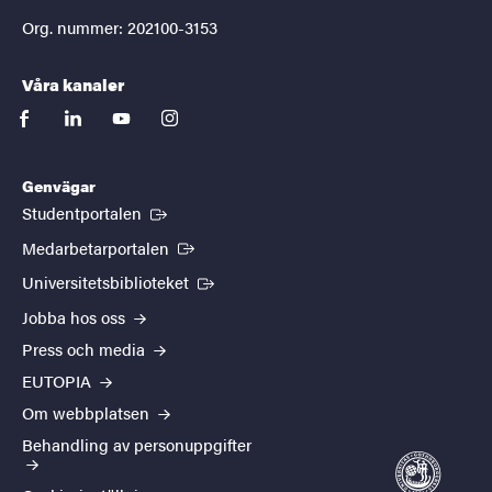
Org. nummer: 202100-3153
Våra kanaler
facebook
linkedin
youtube
instagram
Genvägar
(Extern länk)
Studentportalen
(Extern länk)
Medarbetarportalen
(Extern länk)
Universitetsbiblioteket
Jobba hos oss
Press och media
EUTOPIA
Om webbplatsen
Behandling av personuppgifter