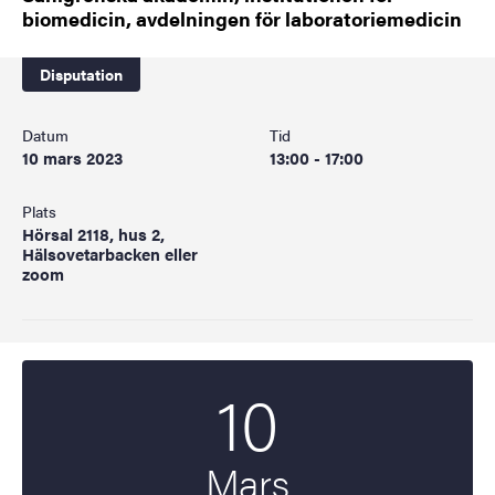
biomedicin, avdelningen för laboratoriemedicin
Disputation
Datum
Tid
10 mars 2023
13:00 - 17:00
Plats
Hörsal 2118, hus 2,
Hälsovetarbacken eller
zoom
10
Startdatum
2023
Mars