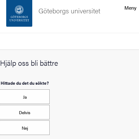
Sökfunktionen
Meny
Göteborgs universitet
Sidfoten
Sök
Kontakta universitetet
Hjälp oss bli bättre
Om webbplatsen
Hittade du det du sökte?
Ja
Delvis
Nej