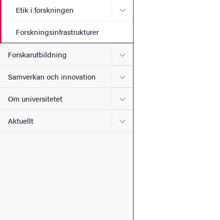
Undermeny för Etik i forsk
Etik i forskningen
Forskningsinfrastrukturer
Undermeny för Forskarutbi
Forskarutbildning
Undermeny för Samverkan 
Samverkan och innovation
Undermeny för Om universi
Om universitetet
Undermeny för Aktuellt
Aktuellt