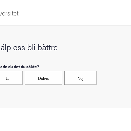
ersitet
älp oss bli bättre
tade du det du sökte?
Ja
Delvis
Nej
sområden