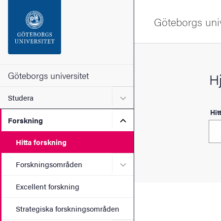
Sökfunktionen
Göteborgs univ
Sidfoten
Kontakta universitetet
Göteborgs universitet
Hj
Undermeny för Studera
Studera
Om webbplatsen
Hit
Undermeny för Forskning
Forskning
Hitta forskning
Undermeny för Forskning
Forskningsområden
Excellent forskning
Strategiska forskningsområden