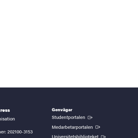
Genvägar
ress
(Extern länk)
Studentportalen
nisation
(Extern länk)
Medarbetarportalen
er: 202100-3153
(Extern länk)
Universitetsbiblioteket