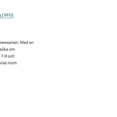
g (VFU)
ärarexamen. Med en
nsöka om
 7-9 och
visa inom