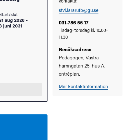
kontakta:
stvl.lararutb@gu.se
Start/slut
31 aug 2026
-
031-786 55 17
8 juni 2031
Tisdag–torsdag kl. 10.00–
11.30
Besöksadress
Pedagogen, Västra
hamngatan 25, hus A,
entréplan.
Mer kontaktinformation