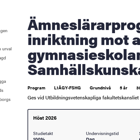
åden
Ämneslärarprogrammet med
ehörighet och antagning
ngen
inriktning mot a
tudent
gymnasieskolan
 urval
agd
rna
Samhällskunsk
ugga
ldning
Program
L1ÄGY-FSHG
Grundnivå
5 år
3
ds
Ges vid Utbildningsvetenskapliga fakultetskansliet
borgs
och innovation
tetet
Höst 2026
Studietakt
Undervisningstid
100%
Dag