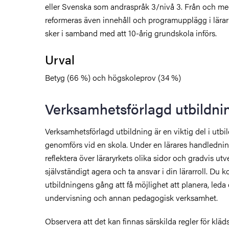
eller Svenska som andraspråk 3/nivå 3. Från och m
reformeras även innehåll och programupplägg i lära
sker i samband med att 10-årig grundskola införs.
Urval
Betyg (66 %) och högskoleprov (34 %)
Verksamhetsförlagd utbildni
Verksamhetsförlagd utbildning är en viktig del i utb
genomförs vid en skola. Under en lärares handlednin
reflektera över läraryrkets olika sidor och gradvis ut
självständigt agera och ta ansvar i din lärarroll. Du
utbildningens gång att få möjlighet att planera, le
undervisning och annan pedagogisk verksamhet.
Observera att det kan finnas särskilda regler för kläd