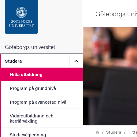
Sökfunktionen
Göteborgs univ
Sidfoten
Bild
Kontakta universitetet
Göteborgs universitet
Undermeny för Studera
Studera
Om webbplatsen
Hitta utbildning
Program på grundnivå
Program på avancerad nivå
Vidareutbildning och
karriärväxling
Länkstig
Hem
Studera
Hitt
Studievägledning