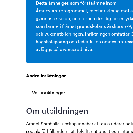
Detta ämne ges som förstaämne inom
Ämneslärarprogrammet, med inriktning mot ar
gymnasieskolan, och förbereder dig för en yr
som lärare i främst grundskolans årskurs 7-9
och vuxenutbildningen. Inriktningen omfattar 
högskolepoäng och leder till en ämneslärare
avläggs på avancerad nivå.
Andra inriktningar
Om utbildningen
Ämnet Samhällskunskap innebär att du studerar pol
sociala förhållanden i ett lokalt, nationellt och intern