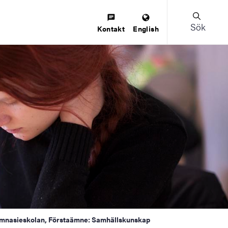
Sök
Kontakt
English
ymnasieskolan, Förstaämne: Samhällskunskap