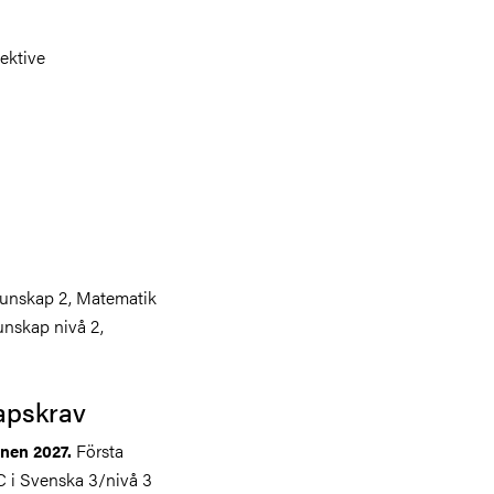
ektive
unskap 2, Matematik
kunskap nivå 2,
apskrav
Första
inen 2027.
C i Svenska 3/nivå 3