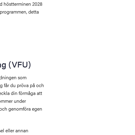
ed höstterminen 2028
rprogrammen, detta
ng (VFU)
ildningen som
g får du pröva på och
veckla din förmåga att
 kommer under
da och genomföra egen
sel eller annan