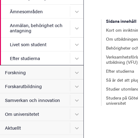
Undermeny för Ämnesomr
Ämnesområden
Sidans innehåll
Anmälan, behörighet och
Undermeny för Anmälan, b
Kort om inriktni
antagning
Om utbildningen
Undermeny för Livet som s
Livet som student
Behörigheter och
Verksamhetsförl
Undermeny för Efter studie
Efter studierna
utbildning (VFU)
Efter studierna
Undermeny för Forskning
Forskning
Så är det att pl
Undermeny för Forskarutbi
Forskarutbildning
Studier utomlan
Studera på Göte
Undermeny för Samverkan 
Samverkan och innovation
universitet
Undermeny för Om universi
Om universitetet
Undermeny för Aktuellt
Aktuellt