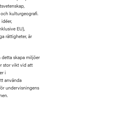
tsvetenskap,
 och kulturgeografi.
idéer,
nklusive EU),
a rättigheter, är
n detta skapa miljöer
stor vikt vid att
er i
att använda
 för undervisningens
nen.