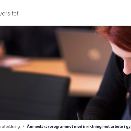
ersitet
a utbildning
Ämneslärarprogrammet med inriktning mot arbete i g