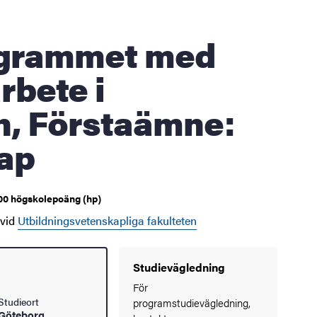
rbete i
, Förstaämne:
ap
00 högskolepoäng (hp)
 vid
Utbildningsvetenskapliga fakulteten
Studievägledning
För
Studieort
programstudievägledning,
Göteborg