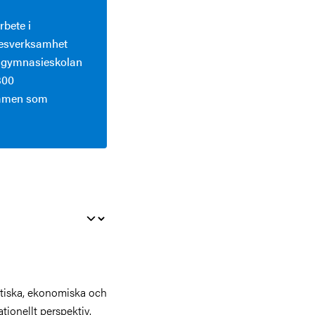
bete i
kesverksamhet
, gymnasieskolan
300
xamen som
itiska, ekonomiska och
ationellt perspektiv.