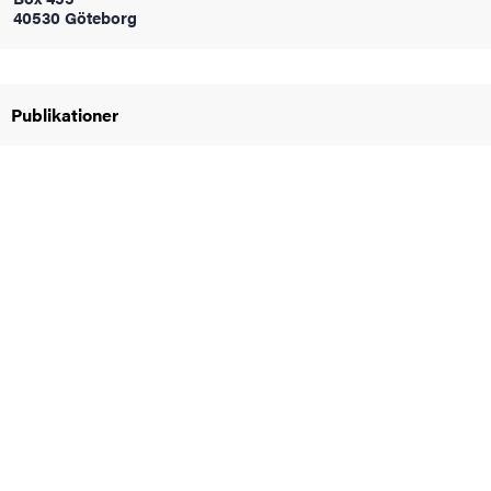
40530 Göteborg
oss
on
Publikationer
värderingar
och traditioner