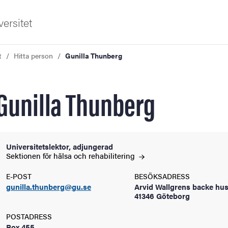
ersitet
t
Hitta person
Gunilla Thunberg
Gunilla Thunberg
ldning
Universitetslektor, adjungerad
Sektionen för hälsa och
rehabilitering
och innovation
E-POST
BESÖKSADRESS
gunilla.thunberg@gu.se
Arvid Wallgrens backe hus
tetet
41346 Göteborg
POSTADRESS
Box 455