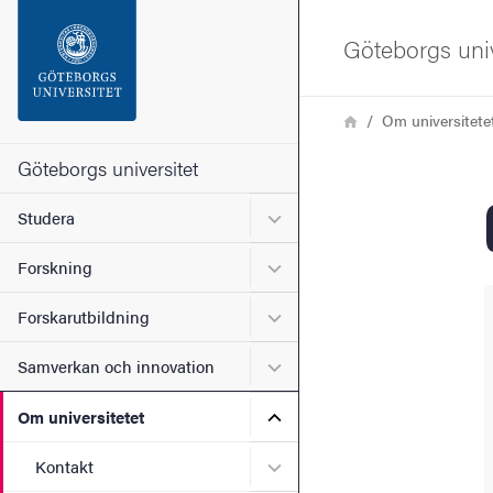
Sökfunktionen
Göteborgs univ
Sidfoten
Länkstig
Hem
Om universitete
Kontakta universitetet
Göteborgs universitet
Undermeny för Studera
Studera
Om webbplatsen
Undermeny för Forskning
Forskning
Undermeny för Forskarutbi
Forskarutbildning
Undermeny för Samverkan 
Samverkan och innovation
Undermeny för Om universi
Om universitetet
Undermeny för Kontakt
Kontakt