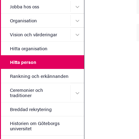
Undermeny för Jobba hos 
Jobba hos oss
Undermeny för Organisati
Organisation
Undermeny för Vision och 
Vision och värderingar
Hitta organisation
Hitta person
Rankning och erkännanden
Ceremonier och
Undermeny för Ceremonier 
traditioner
Breddad rekrytering
Historien om Göteborgs
universitet