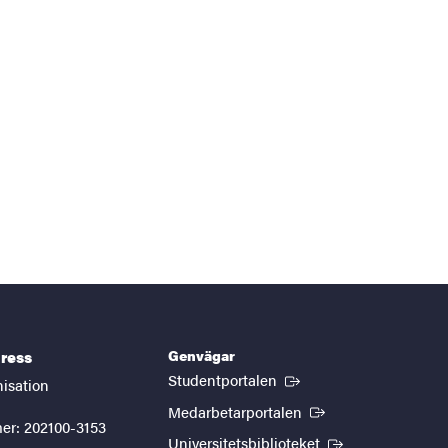
Genvägar
ress
(Extern länk)
Studentportalen
nisation
(Extern länk)
Medarbetarportalen
er: 202100-3153
(Extern länk)
Universitetsbiblioteket