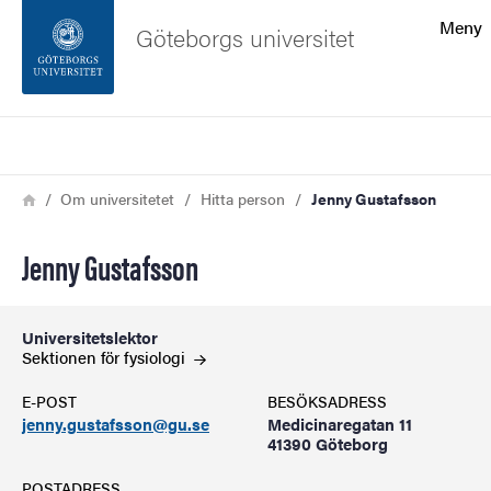
Sökfunktionen
Meny
Göteborgs universitet
Sidfoten
Sök
Kontakta universitetet
Länkstig
Hem
Om universitetet
Hitta person
Jenny Gustafsson
Om webbplatsen
Jenny Gustafsson
Universitetslektor
Sektionen för
fysiologi
E-POST
BESÖKSADRESS
jenny.gustafsson@gu.se
Medicinaregatan 11
41390 Göteborg
POSTADRESS