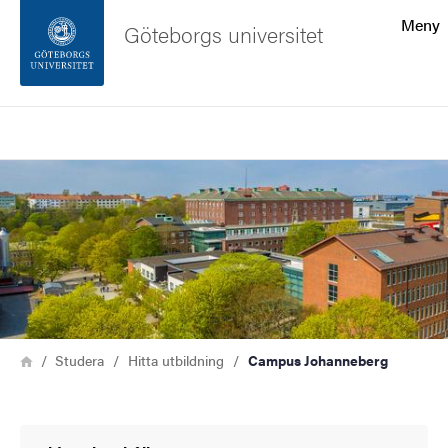
Sökfunktionen
Meny
Göteborgs universitet
Sidfoten
Sök
Kontakta universitetet
Bild
Om webbplatsen
Länkstig
Hem
Studera
Hitta utbildning
Campus Johanneberg