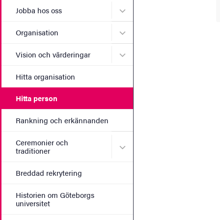
Undermeny för Jobba hos 
Jobba hos oss
Undermeny för Organisati
Organisation
Undermeny för Vision och 
Vision och värderingar
Hitta organisation
Hitta person
Rankning och erkännanden
Ceremonier och
Undermeny för Ceremonier 
traditioner
Breddad rekrytering
Historien om Göteborgs
universitet