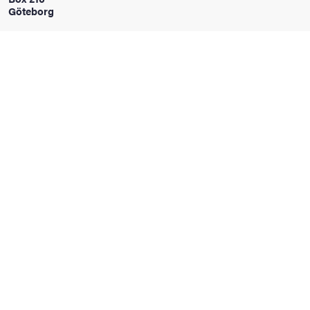
Göteborg
oss
on
värderingar
och traditioner