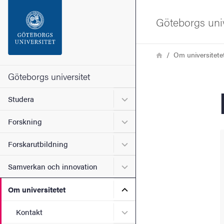
Sökfunktionen
Göteborgs univ
Sidfoten
Länkstig
Hem
Om universitete
Kontakta universitetet
Göteborgs universitet
Undermeny för Studera
Studera
Om webbplatsen
Undermeny för Forskning
Forskning
Undermeny för Forskarutbi
Forskarutbildning
Undermeny för Samverkan 
Samverkan och innovation
Undermeny för Om universi
Om universitetet
Undermeny för Kontakt
Kontakt