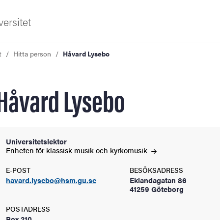
ersitet
t
Hitta person
Håvard Lysebo
Håvard Lysebo
ldning
Universitetslektor
Enheten för klassisk musik och
kyrkomusik
och innovation
E-POST
BESÖKSADRESS
havard.lysebo@hsm.gu.se
Eklandagatan 86
tetet
41259 Göteborg
POSTADRESS
Box 210