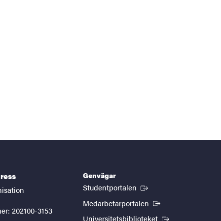
Genvägar
ress
(Extern länk)
Studentportalen
nisation
(Extern länk)
Medarbetarportalen
er: 202100-3153
(Extern länk)
Universitetsbiblioteket