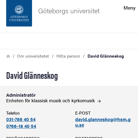
Sökfunktionen
Meny
Göteborgs universitet
Sidfoten
Sök
Kontakta universitetet
Länkstig
Hem
Om universitetet
Hitta person
David Glänneskog
Om webbplatsen
David Glänneskog
Administratör
Enheten för klassisk musik och
kyrkomusik
Telefon
E-POST
031-786 40 54
david.glanneskog@hsm.g
u.se
0766-18 40 54