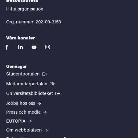
Hitta organisation
Org. nummer: 202100-3153
Våra kanaler
facebook
linkedin
youtube
instagram
Genvägar
(Extern länk)
Studentportalen
(Extern länk)
Medarbetarportalen
(Extern länk)
Universitetsbiblioteket
Jobba hos oss
Press och media
EUTOPIA
Om webbplatsen