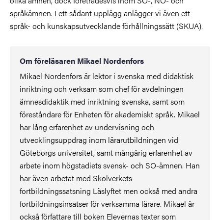
olika ämnen, dock företrädesvis inom SO-, NO- och
språkämnen. I ett sådant upplägg anlägger vi även ett
språk- och kunskapsutvecklande förhållningssätt (SKUA).
Om föreläsaren Mikael Nordenfors
Mikael Nordenfors är lektor i svenska med didaktisk
inriktning och verksam som chef för avdelningen
ämnesdidaktik med inriktning svenska, samt som
föreståndare för Enheten för akademiskt språk. Mikael
har lång erfarenhet av undervisning och
utvecklingsuppdrag inom lärarutbildningen vid
Göteborgs universitet, samt mångårig erfarenhet av
arbete inom högstadiets svensk- och SO-ämnen. Han
har även arbetat med Skolverkets
fortbildningssatsning Läslyftet men också med andra
fortbildningsinsatser för verksamma lärare. Mikael är
också författare till boken Elevernas texter som