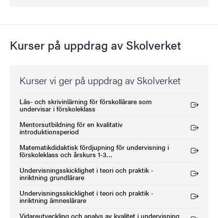
Kurser på uppdrag av Skolverket
Kurser vi ger på uppdrag av Skolverket
Läs- och skrivinlärning för förskollärare som
(Extern länk)
undervisar i förskoleklass
Mentorsutbildning för en kvalitativ
(Extern länk)
introduktionsperiod
Matematikdidaktisk fördjupning för undervisning i
(Extern länk)
förskoleklass och årskurs 1-3…
Undervisningsskicklighet i teori och praktik -
(Extern länk)
inriktning grundlärare
Undervisningsskicklighet i teori och praktik -
(Extern länk)
inriktning ämneslärare
Vidareutveckling och analys av kvalitet i undervisning