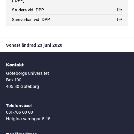
Studera vid IDPP
(Extern länk)
Samverkan vid IDPP
(Extern länk)
Senast ändrad
23 juni 2026
Kontakt
Göteborgs universitet
Box 100
405 30 Göteborg
Telefonväxel
031-786 00 00
Helgfria vardagar 8-16
Besöksadress