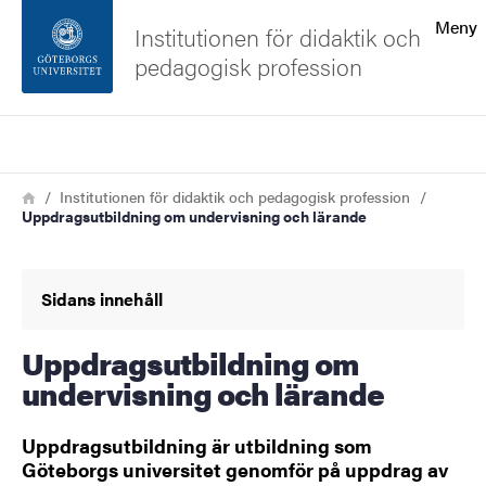
Sökfunktionen
Meny
Institutionen för didaktik och
pedagogisk profession
Sidfoten
Sök
Kontakta universitetet
Länkstig
Hem
Institutionen för didaktik och pedagogisk profession
Uppdragsutbildning om undervisning och lärande
Om webbplatsen
Sidans innehåll
Uppdragsutbildning om
undervisning och lärande
Uppdragsutbildning är utbildning som
Göteborgs universitet genomför på uppdrag av