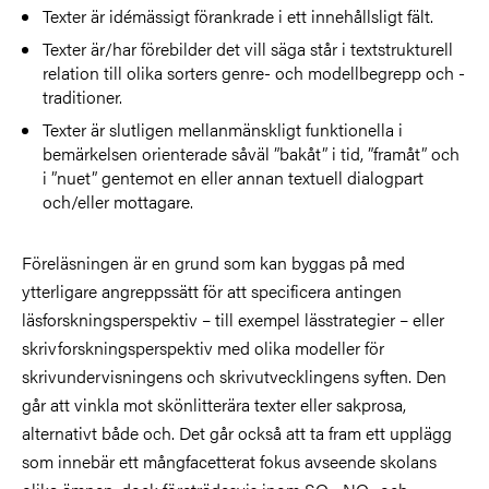
Texter är idémässigt förankrade i ett innehållsligt fält.
Texter är/har förebilder det vill säga står i textstrukturell
relation till olika sorters genre- och modellbegrepp och -
traditioner.
Texter är slutligen mellanmänskligt funktionella i
bemärkelsen orienterade såväl ”bakåt” i tid, ”framåt” och
i ”nuet” gentemot en eller annan textuell dialogpart
och/eller mottagare.
Föreläsningen är en grund som kan byggas på med
ytterligare angreppssätt för att specificera antingen
läsforskningsperspektiv – till exempel lässtrategier – eller
skrivforskningsperspektiv med olika modeller för
skrivundervisningens och skrivutvecklingens syften. Den
går att vinkla mot skönlitterära texter eller sakprosa,
alternativt både och. Det går också att ta fram ett upplägg
som innebär ett mångfacetterat fokus avseende skolans