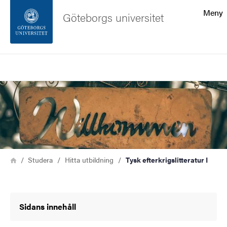
Sökfunktionen
Meny
Göteborgs universitet
Sidfoten
Sök
Kontakta universitetet
Bild
Om webbplatsen
Länkstig
Hem
Studera
Hitta utbildning
Tysk efterkrigslitteratur I
Sidans innehåll