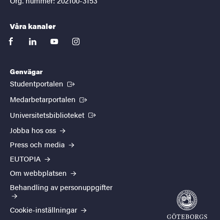
Org. nummer: 202100-3153
Våra kanaler
facebook
linkedin
youtube
instagram
Genvägar
(Extern länk)
Studentportalen
(Extern länk)
Medarbetarportalen
(Extern länk)
Universitetsbiblioteket
Jobba hos oss
Press och media
EUTOPIA
Om webbplatsen
Behandling av personuppgifter
Cookie-inställningar