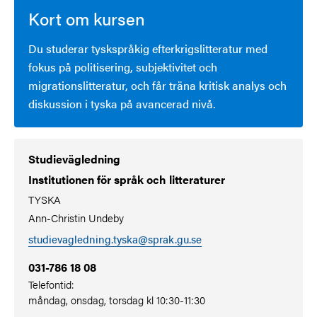
Kort om kursen
Du studerar tyskspråkig efterkrigslitteratur med
fokus på politisering, subjektivitet och
migrationslitteratur, och får träna kritisk analys och
diskussion i tyska på avancerad nivå.
Studievägledning
Institutionen för språk och litteraturer
TYSKA
Ann-Christin Undeby
studievagledning.tyska@sprak.gu.se
031-786 18 08
Telefontid:
måndag, onsdag, torsdag kl 10:30-11:30