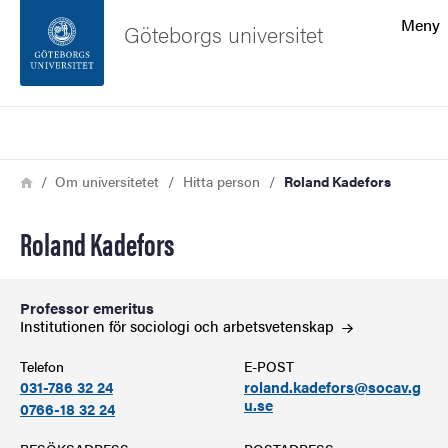
Sökfunktionen
Meny
Göteborgs universitet
Sidfoten
Sök
Kontakta universitetet
Länkstig
Hem
Om universitetet
Hitta person
Roland Kadefors
Om webbplatsen
Roland Kadefors
Professor emeritus
Institutionen för sociologi och
arbetsvetenskap
Telefon
E-POST
031-786 32 24
roland.kadefors@socav.g
u.se
0766-18 32 24