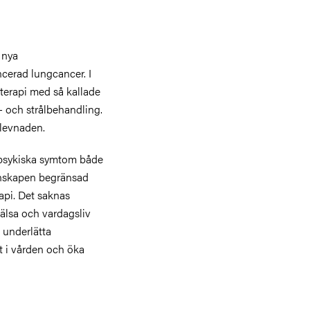
 nya
ncerad lungcancer. I
terapi med så kallade
 och strålbehandling.
rlevnaden.
 psykiska symtom både
unskapen begränsad
api. Det saknas
älsa och vardagsliv
 underlätta
t i vården och öka