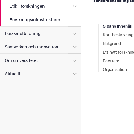
cancerbehandling so
Undermeny för Etik i forsk
Etik i forskningen
Forskningsinfrastrukturer
Sidans innehåll
Undermeny för Forskarutbi
Forskarutbildning
Kort beskrivning
Bakgrund
Undermeny för Samverkan 
Samverkan och innovation
Ett nytt forskn
Undermeny för Om universi
Om universitetet
Forskare
Organisation
Undermeny för Aktuellt
Aktuellt