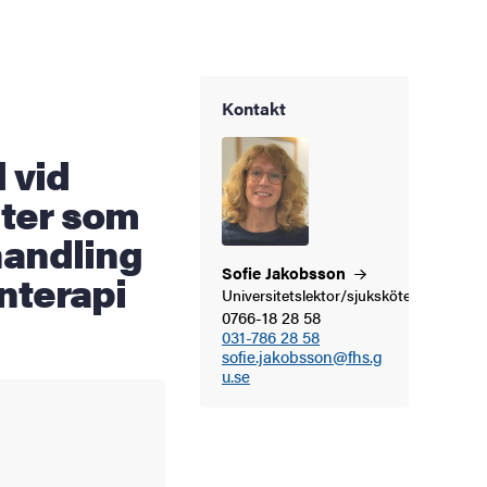
Kontakt
 vid
nter som
andling
Sofie
Jakobsson
nterapi
Universitetslektor/sjuksköterska
0766-18 28 58
031-786 28 58
sofie.jakobsson@fhs.g
u.se