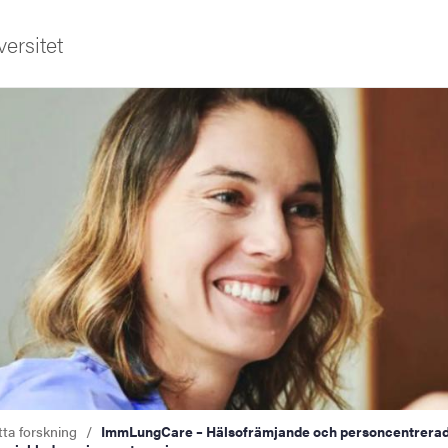
ersitet
sområden
tta forskning
ImmLungCare – Hälsofrämjande och personcentrerad 