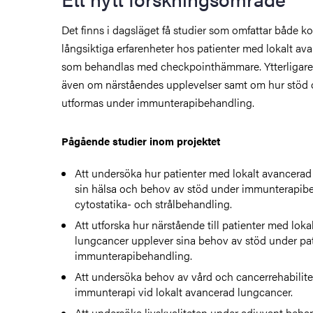
Det finns i dagsläget få studier som omfattar både ko
långsiktiga erfarenheter hos patienter med lokalt a
som behandlas med checkpointhämmare. Ytterligare
även om närståendes upplevelser samt om hur stöd 
utformas under immunterapibehandling.
Pågående studier inom projektet
Att undersöka hur patienter med lokalt avancerad
sin hälsa och behov av stöd under immunterapibe
cytostatika- och strålbehandling.
Att utforska hur närstående till patienter med lok
lungcancer upplever sina behov av stöd under pa
immunterapibehandling.
Att undersöka behov av vård och cancerrehabilite
immunterapi vid lokalt avancerad lungcancer.
Att undersöka livskvaliteten under adjuvant beh