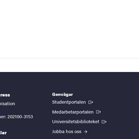
Genvägar
ress
(Extern länk)
Studentportalen
nisation
(Extern länk)
Medarbetarportalen
er: 202100-3153
(Extern länk)
Universitetsbiblioteket
Jobba hos oss
ler