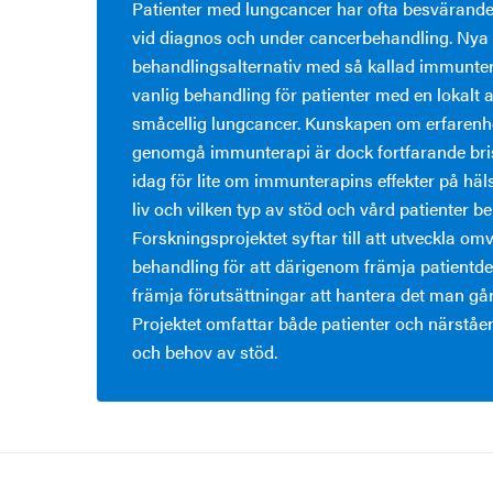
Patienter med lungcancer har ofta besväran
vid diagnos och under cancerbehandling. Nya
behandlingsalternativ med så kallad immuntera
vanlig behandling för patienter med en lokalt 
småcellig lungcancer. Kunskapen om erfarenhe
genomgå immunterapi är dock fortfarande brist
idag för lite om immunterapins effekter på häl
liv och vilken typ av stöd och vård patienter be
Forskningsprojektet syftar till att utveckla o
behandling för att därigenom främja patientde
främja förutsättningar att hantera det man gå
Projektet omfattar både patienter och närståe
och behov av stöd.