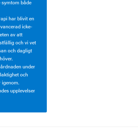
de symtom både
pi har blivit en
avancerad icke-
ten av att
fällig och vi vet
san och dagligt
höver.
mvårdnaden under
laktighet och
r igenom.
ndes upplevelser