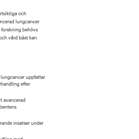
rtsiktiga och
vancerad lungcancer
 forskning behövs
och vård bäst kan
 lungcancer uppfattar
handling efter
alt avancerad
tientens
rande insatser under
andling med