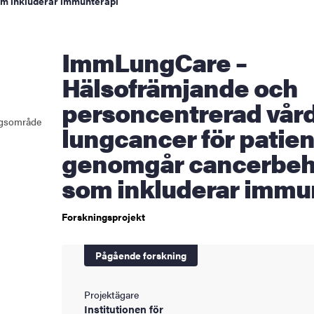
m inkluderar immunterapi
ningen
ImmLungCare –
Hälsofrämjande och
ldning
personcentrerad vård
och innovation
ingsområde
lungcancer för patie
tetet
genomgår cancerbeh
som inkluderar immu
Forskningsprojekt
Pågående forskning
Projektägare
Institutionen för