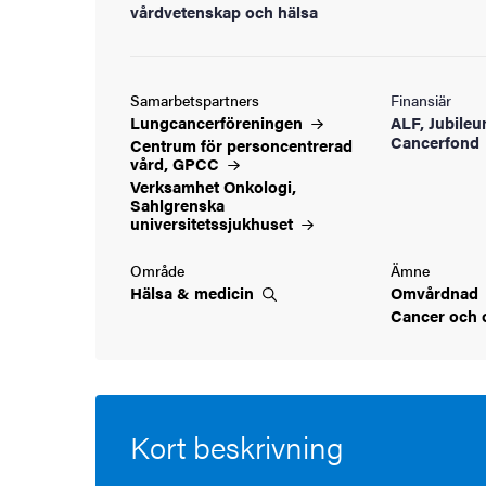
vårdvetenskap och hälsa
Samarbetspartners
Finansiär
Lungcancerföreningen
ALF, Jubileu
Cancerfond
Centrum för personcentrerad
vård,
GPCC
Verksamhet Onkologi,
Sahlgrenska
universitetssjukhuset
Område
Ämne
Hälsa &
medicin
Omvårdnad
Cancer och
Kort beskrivning