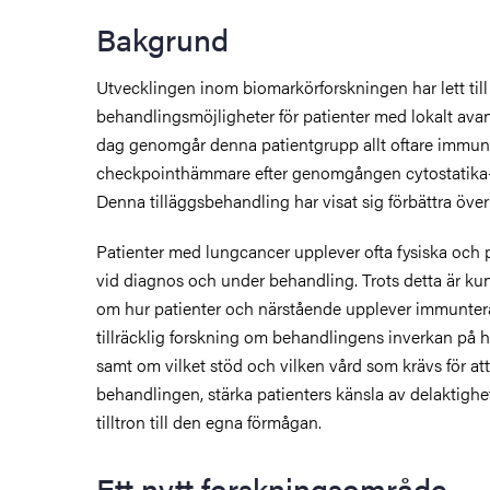
Bakgrund
Utvecklingen inom biomarkörforskningen har lett till
behandlingsmöjligheter för patienter med lokalt ava
dag genomgår denna patientgrupp allt oftare immun
checkpointhämmare efter genomgången cytostatika-
Denna tilläggsbehandling har visat sig förbättra öve
Patienter med lungcancer upplever ofta fysiska och
vid diagnos och under behandling. Trots detta är k
om hur patienter och närstående upplever immunter
tillräcklig forskning om behandlingens inverkan på h
samt om vilket stöd och vilken vård som krävs för att
behandlingen, stärka patienters känsla av delaktighe
tilltron till den egna förmågan.
Ett nytt forskningsområde