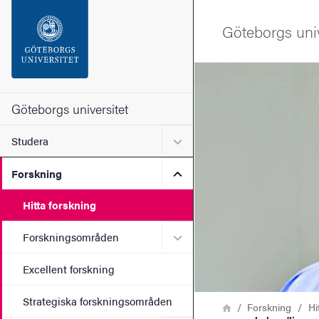
Sökfunktionen
Göteborgs univ
Sidfoten
Bild
Kontakta universitetet
Göteborgs universitet
Undermeny för Studera
Studera
Om webbplatsen
Undermeny för Forskning
Forskning
Hitta forskning
Undermeny för Forskning
Forskningsområden
Excellent forskning
Strategiska forskningsområden
Länkstig
Hem
Forskning
Hi