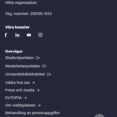
Hitta organisation
Org. nummer: 202100-3153
Våra kanaler
facebook
linkedin
youtube
instagram
Genvägar
(Extern länk)
Studentportalen
(Extern länk)
Medarbetarportalen
(Extern länk)
Universitetsbiblioteket
Jobba hos oss
Press och media
EUTOPIA
Om webbplatsen
Behandling av personuppgifter