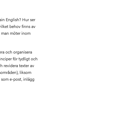
lain English? Hur ser
vilket behov finns av
na man möter inom
nera och organisera
ciper för tydligt och
h revidera texter av
esområden), liksom
r som e-post, inlägg