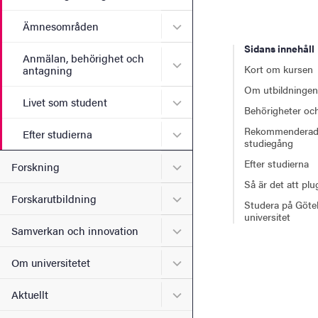
Undermeny för Ämnesomr
Ämnesområden
Sidans innehåll
Anmälan, behörighet och
Undermeny för Anmälan, b
Kort om kursen
antagning
Om utbildningen
Undermeny för Livet som s
Livet som student
Behörigheter och
Rekommendera
Undermeny för Efter studie
Efter studierna
studiegång
Efter studierna
Undermeny för Forskning
Forskning
Så är det att pl
Undermeny för Forskarutbi
Forskarutbildning
Studera på Göte
universitet
Undermeny för Samverkan 
Samverkan och innovation
Undermeny för Om universi
Om universitetet
Undermeny för Aktuellt
Aktuellt