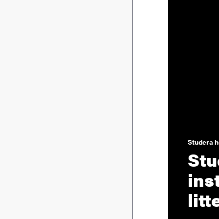
Studera h
Stu
ins
lit