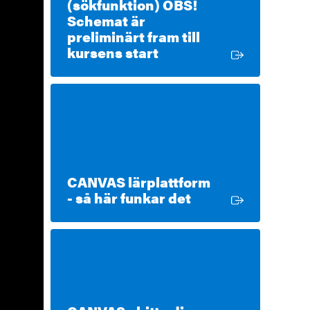
(sökfunktion) OBS!
Schemat är
preliminärt fram till
Extern länk
kursens start
CANVAS lärplattform
Extern länk
- så här funkar det