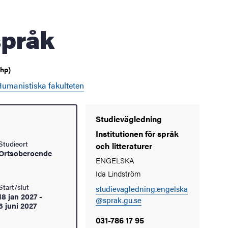
språk
(hp)
umanistiska fakulteten
Studievägledning
Institutionen för språk
Studieort
och litteraturer
Ortsoberoende
ENGELSKA
Ida Lindström
Start/slut
studievagledning.engelska
18 jan 2027
-
@sprak.gu.se
6 juni 2027
031-786 17 95