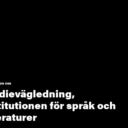
os oss
dievägledning,
titutionen för språk och
teraturer