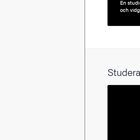
En studi
och vidg
Studera