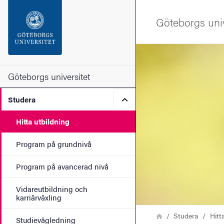
Sökfunktionen
Göteborgs univ
Sidfoten
Bild
Kontakta universitetet
Göteborgs universitet
Undermeny för Studera
Studera
Om webbplatsen
Hitta utbildning
Program på grundnivå
Program på avancerad nivå
Vidareutbildning och
karriärväxling
Länkstig
Hem
Studera
Hitt
Studievägledning