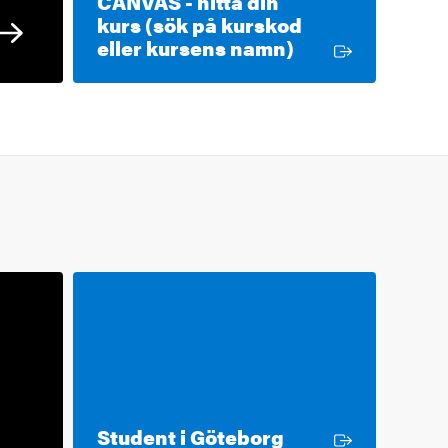
CANVAS - hitta din
kurs (sök på kurskod
Extern länk
eller kursens namn)
Extern länk
Student i Göteborg