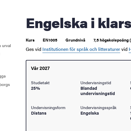
åden
Engelska i klar
ehörighet och antagning
Kurs
EN1005
Grundnivå
7,5 högskolepoäng 
tudent
 urval
Ges vid
Institutionen för språk och litteraturer
vid
H
d
rna
Vår 2027
ugga
ldning
Studietakt
Undervisningstid
borgs
25%
Blandad
undervisningstid
och innovation
Undervisningsform
Undervisningsspråk
tetet
Distans
Engelska