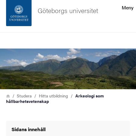
Sökfunktionen
Meny
Göteborgs universitet
Sidfoten
Sök
Kontakta universitetet
Bild
Om webbplatsen
Länkstig
Hem
Studera
Hitta utbildning
Arkeologi som
hållbarhetsvetenskap
Sidans innehåll