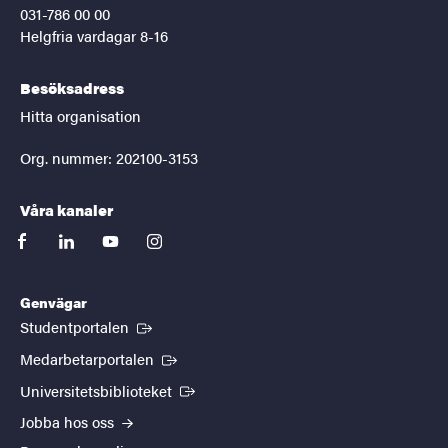
031-786 00 00
Helgfria vardagar 8-16
Besöksadress
Hitta organisation
Org. nummer: 202100-3153
Våra kanaler
facebook
linkedin
youtube
instagram
Genvägar
(Extern länk)
Studentportalen
(Extern länk)
Medarbetarportalen
(Extern länk)
Universitetsbiblioteket
Jobba hos oss