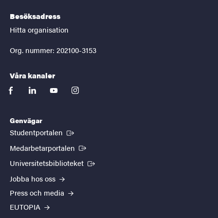
Besöksadress
Hitta organisation
Org. nummer: 202100-3153
Våra kanaler
facebook
linkedin
youtube
instagram
Genvägar
(Extern länk)
Studentportalen
(Extern länk)
Medarbetarportalen
(Extern länk)
Universitetsbiblioteket
Jobba hos oss
Press och media
EUTOPIA