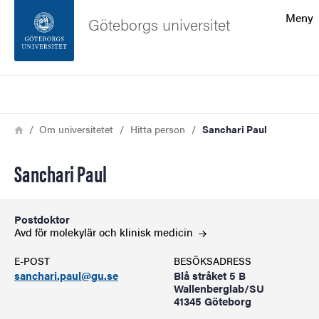
Sökfunktionen
Meny
Göteborgs universitet
Sidfoten
Sök
Kontakta universitetet
Länkstig
Hem
Om universitetet
Hitta person
Sanchari Paul
Om webbplatsen
Sanchari Paul
Postdoktor
Avd för molekylär och klinisk
medicin
E-POST
BESÖKSADRESS
sanchari.paul@gu.se
Blå stråket 5 B
Wallenberglab/SU
41345 Göteborg