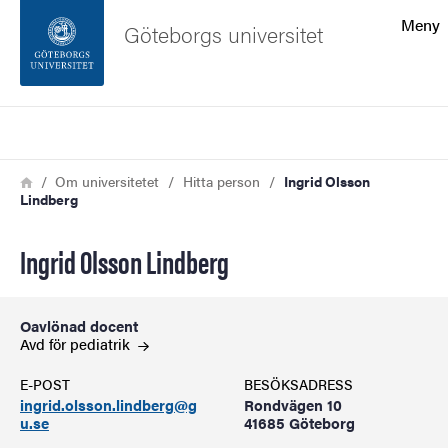
Sökfunktionen
Meny
Göteborgs universitet
Sidfoten
Sök
Kontakta universitetet
Länkstig
Hem
Om universitetet
Hitta person
Ingrid Olsson
Lindberg
Om webbplatsen
Ingrid Olsson Lindberg
Oavlönad docent
Avd för
pediatrik
E-POST
BESÖKSADRESS
ingrid.olsson.lindberg@g
Rondvägen 10
u.se
41685 Göteborg