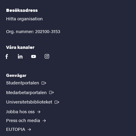
Besöksadress
Hitta organisation
Org. nummer: 202100-3153
Våra kanaler
facebook
linkedin
youtube
instagram
Genvägar
(Extern länk)
Studentportalen
(Extern länk)
Medarbetarportalen
(Extern länk)
Universitetsbiblioteket
Jobba hos oss
Press och media
EUTOPIA