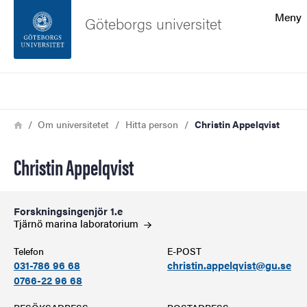
Sökfunktionen
Meny
Göteborgs universitet
Sidfoten
Sök
Kontakta universitetet
Länkstig
Hem
Om universitetet
Hitta person
Christin Appelqvist
Om webbplatsen
Christin Appelqvist
Forskningsingenjör 1.e
Tjärnö marina
laboratorium
Telefon
E-POST
031-786 96 68
christin.appelqvist@gu.se
0766-22 96 68