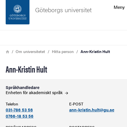
Sökfunktionen
Meny
Göteborgs universitet
Sidfoten
Sök
Kontakta universitetet
Länkstig
Hem
Om universitetet
Hitta person
Ann-Kristin Hult
Om webbplatsen
Ann-Kristin Hult
Språkhandledare
Enheten för akademiskt
språk
Telefon
E-POST
031-786 53 56
ann-kristin.hult@gu.se
0766-18 53 56