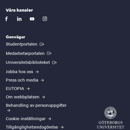
Våra kanaler
facebook
linkedin
youtube
instagram
Genvägar
(Extern länk)
Studentportalen
(Extern länk)
Medarbetarportalen
(Extern länk)
Universitetsbiblioteket
Jobba hos oss
Press och media
EUTOPIA
Om webbplatsen
Behandling av personuppgifter
Cookie-inställningar
Tillgänglighetsredogörelse