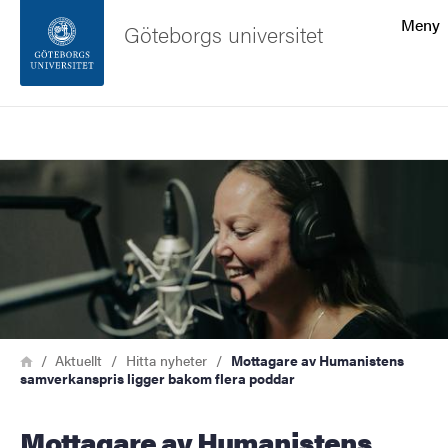
Sökfunktionen
Meny
Göteborgs universitet
Sidfoten
Sök
Kontakta universitetet
Bild
Om webbplatsen
Länkstig
Hem
Aktuellt
Hitta nyheter
Mottagare av Humanistens
samverkanspris ligger bakom flera poddar
Mottagare av Humanistens