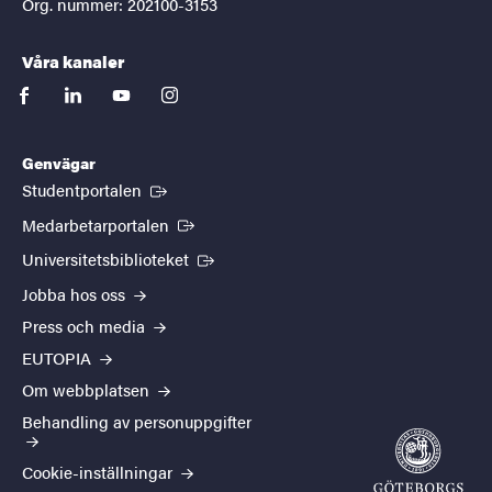
Org. nummer: 202100-3153
Våra kanaler
facebook
linkedin
youtube
instagram
Genvägar
(Extern länk)
Studentportalen
(Extern länk)
Medarbetarportalen
(Extern länk)
Universitetsbiblioteket
Jobba hos oss
Press och media
EUTOPIA
Om webbplatsen
Behandling av personuppgifter
Cookie-inställningar