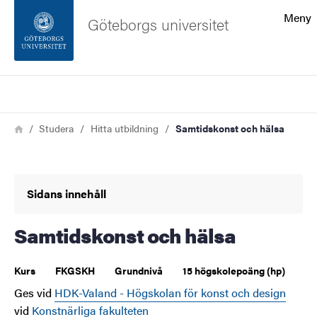
Sökfunktionen
Meny
Göteborgs universitet
Sidfoten
Sök
Kontakta universitetet
Länkstig
Hem
Studera
Hitta utbildning
Samtidskonst och hälsa
Om webbplatsen
Sidans innehåll
Samtidskonst och hälsa
Kurs
FKGSKH
Grundnivå
15 högskolepoäng (hp)
Ges vid
HDK-Valand - Högskolan för konst och design
vid
Konstnärliga fakulteten