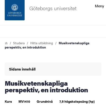
Sökfunktionen
Meny
Göteborgs universitet
Sidfoten
Sök
Kontakta universitetet
Länkstig
Hem
Studera
Hitta utbildning
Musikvetenskapliga
perspektiv, en introduktion
Om webbplatsen
Sidans innehåll
Musikvetenskapliga
perspektiv, en introduktion
Kurs
MV1410
Grundnivå
7,5 högskolepoäng (hp)