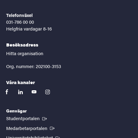
Telefonväxel
031-786 00 00
Helgfria vardagar 8-16
Besöksadress
Hitta organisation
Org. nummer: 202100-3153
Våra kanaler
facebook
linkedin
youtube
instagram
Genvägar
(Extern länk)
Studentportalen
(Extern länk)
Medarbetarportalen
(Extern länk)
Universitetsbiblioteket