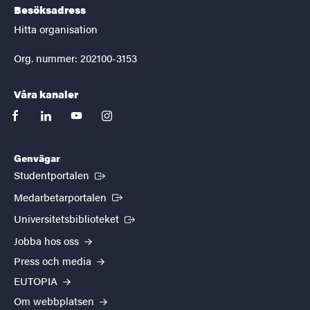
Besöksadress
Hitta organisation
Org. nummer: 202100-3153
Våra kanaler
facebook
linkedin
youtube
instagram
Genvägar
(Extern länk)
Studentportalen
(Extern länk)
Medarbetarportalen
(Extern länk)
Universitetsbiblioteket
Jobba hos oss
Press och media
EUTOPIA
Om webbplatsen