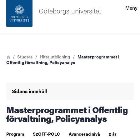
Sökfunktionen
Meny
Göteborgs universitet
Sidfoten
Sök
Kontakta universitetet
Länkstig
Hem
Studera
Hitta utbildning
Masterprogrammet i
Offentlig förvaltning, Policyanalys
Om webbplatsen
Sidans innehåll
Masterprogrammet i Offentlig
förvaltning, Policyanalys
Program
S2OFF-POLC
Avancerad nivå
2 år