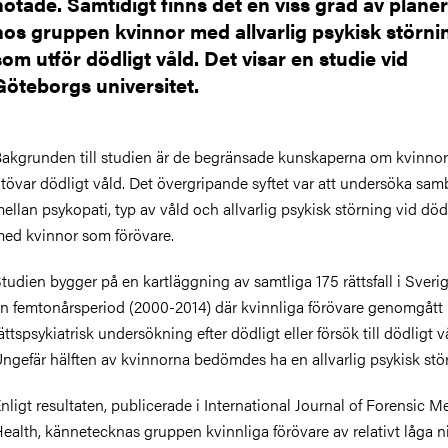
hotade. Samtidigt finns det en viss grad av plane
hos gruppen kvinnor med allvarlig psykisk störni
som utför dödligt våld. Det visar en studie vid
Göteborgs universitet.
akgrunden till studien är de begränsade kunskaperna om kvinno
tövar dödligt våld. Det övergripande syftet var att undersöka sa
ellan psykopati, typ av våld och allvarlig psykisk störning vid död
ed kvinnor som förövare.
tudien bygger på en kartläggning av samtliga 175 rättsfall i Sveri
n femtonårsperiod (2000-2014) där kvinnliga förövare genomgått
ättspsykiatrisk undersökning efter dödligt eller försök till dödligt v
ngefär hälften av kvinnorna bedömdes ha en allvarlig psykisk stö
nligt resultaten, publicerade i International Journal of Forensic M
ealth, kännetecknas gruppen kvinnliga förövare av relativt låga n