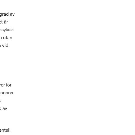
 grad av
t är
psykisk
a utan
n vid
er för
 annans
k
k av
entell