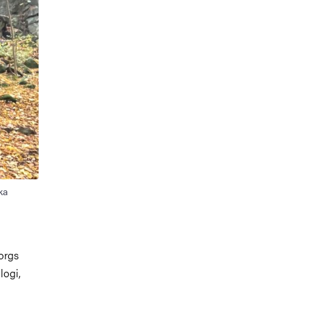
ka
orgs
logi,