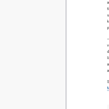
a
t
u
k
p
–
v
d
l
a
a
S
M