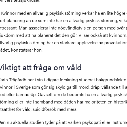
 Kvinnor med en allvarlig psykisk störning verkar ha en lite högre
ort planering än de som inte har en allvarlig psykisk störning, vilke
ntressant. Man associerar inte nödvändigtvis en person med svår 
jukdom med att ha planerat det den gör. Vi ser också att kvinnorn
llvarlig psykisk störning har en starkare upplevelse av provokatio
ådet, konstaterar hon.
Viktigt att fråga om våld
arin Trägårdh har i sin tidigare forskning studerat bakgrundsfaktor
vinnor i Sverige som gör sig skyldiga till mord, dråp, vållande till
öd eller barnadråp. Oavsett om de bedömts ha en allvarlig psykis
törning eller inte i samband med dåden har majoriteten en histori
tsatthet för våld, suicidförsök med mera.
en nu aktuella studien tyder på att varken psykopati eller instrum