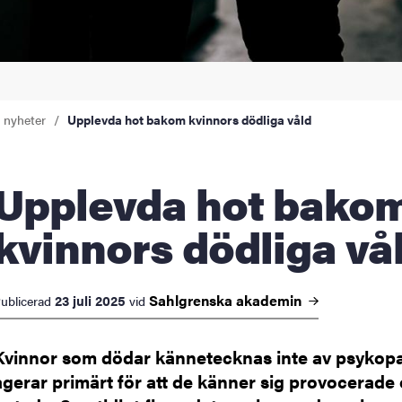
a nyheter
Upplevda hot bakom kvinnors dödliga våld
evda hot bakom
kvinnors dödliga vå
Sahlgrenska
akademin
23 juli 2025
ublicerad
vid
Kvinnor som dödar kännetecknas inte av psykopa
agerar primärt för att de känner sig provocerade