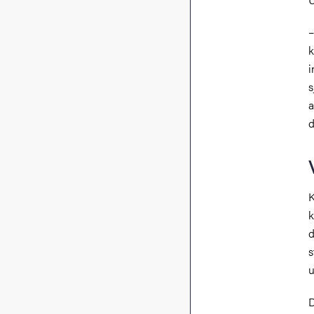
–
k
i
s
a
d
K
k
d
s
u
D