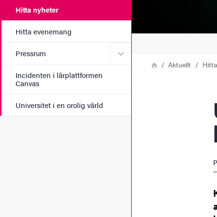
Hitta nyheter
Hitta evenemang
Undermeny för Pressrum
Pressrum
Länkstig
Hem
Aktuellt
Hitt
Incidenten i lärplattformen
Canvas
Uppl
Universitet i en orolig värld
P