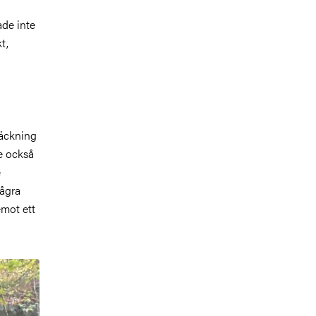
ade inte
t,
räckning
de också
e
några
emot ett