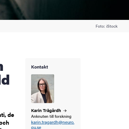
Foto: iStock
Kontakt
ld
Karin
Trägårdh
ti, de
Anknuten till forskning
 och
karin.tragardh@neuro.
gu.se