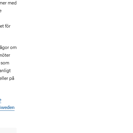
ämmer med
e
t för
frågor om
möter
d som
anligt
eller på
e
 Sweden