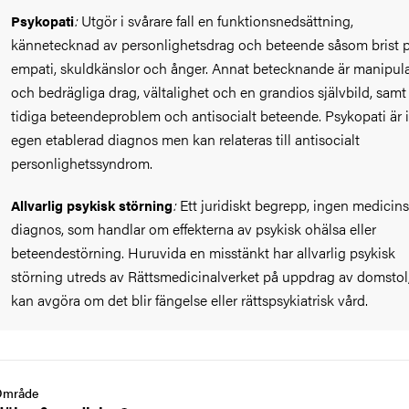
:
Utgör i svårare fall en funktionsnedsättning,
Psykopati
kännetecknad av personlighetsdrag och beteende såsom brist 
empati, skuldkänslor och ånger. Annat betecknande är manipula
och bedrägliga drag, vältalighet och en grandios självbild, samt
tidiga beteendeproblem och antisocialt beteende. Psykopati är 
egen etablerad diagnos men kan relateras till antisocialt
personlighetssyndrom.
:
Ett juridiskt begrepp, ingen medicin
Allvarlig psykisk störning
diagnos, som handlar om effekterna av psykisk ohälsa eller
beteendestörning. Huruvida en misstänkt har allvarlig psykisk
störning utreds av Rättsmedicinalverket på uppdrag av domstol
kan avgöra om det blir fängelse eller rättspsykiatrisk vård.
Område