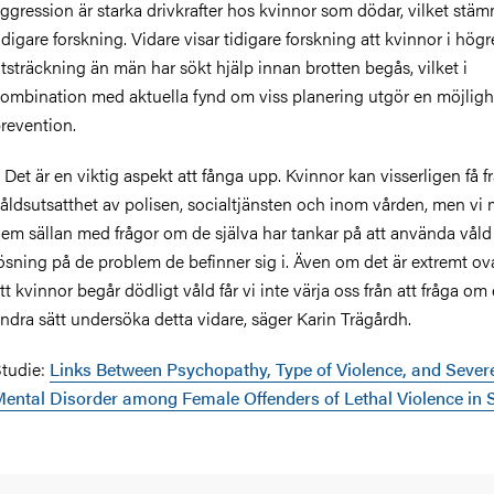
ggression är starka drivkrafter hos kvinnor som dödar, vilket st
idigare forskning. Vidare visar tidigare forskning att kvinnor i högr
tsträckning än män har sökt hjälp innan brotten begås, vilket i
ombination med aktuella fynd om viss planering utgör en möjlighe
revention.
 Det är en viktig aspekt att fånga upp. Kvinnor kan visserligen få 
åldsutsatthet av polisen, socialtjänsten och inom vården, men vi 
em sällan med frågor om de själva har tankar på att använda vål
ösning på de problem de befinner sig i. Även om det är extremt ov
tt kvinnor begår dödligt våld får vi inte värja oss från att fråga om 
ndra sätt undersöka detta vidare, säger Karin Trägårdh.
tudie:
Links Between Psychopathy, Type of Violence, and Sever
ental Disorder among Female Offenders of Lethal Violence in