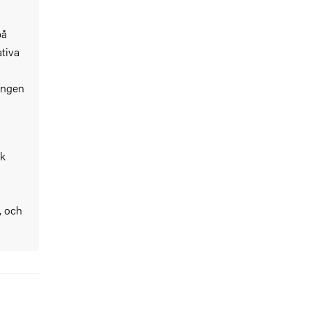
på
tiva
ingen
sk
, och