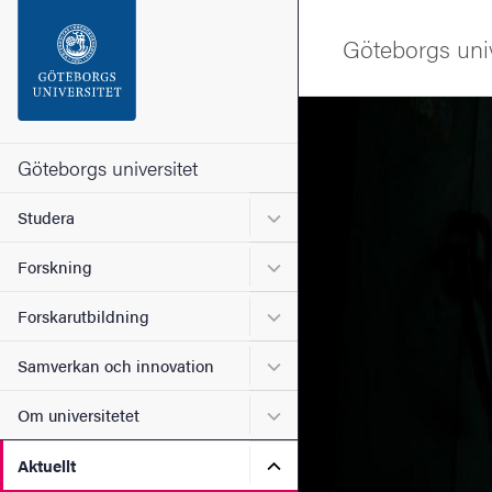
Sökfunktionen
Göteborgs univ
Sidfoten
Bild
Kontakta universitetet
Göteborgs universitet
Undermeny för Studera
Studera
Om webbplatsen
Undermeny för Forskning
Forskning
Undermeny för Forskarutbi
Forskarutbildning
Undermeny för Samverkan 
Samverkan och innovation
Undermeny för Om universi
Om universitetet
Undermeny för Aktuellt
Aktuellt