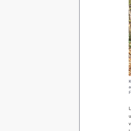
K
a
F
L
u
v
U