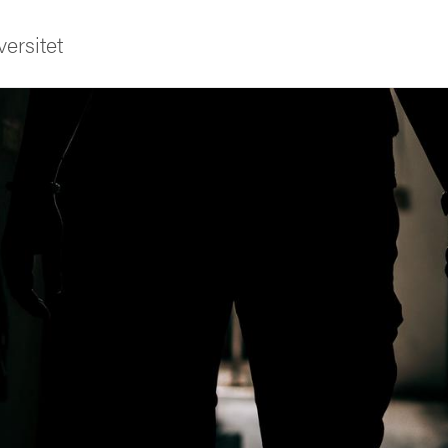
ersitet
ldning
och innovation
tetet