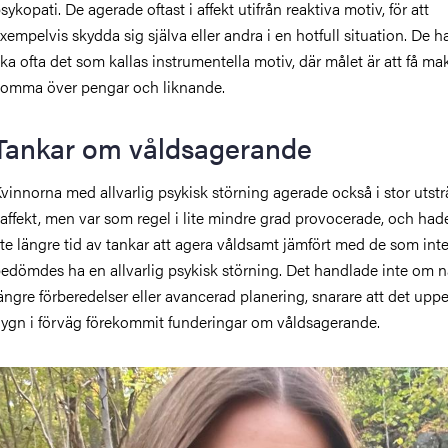
sykopati. De agerade oftast i affekt utifrån reaktiva motiv, för att
xempelvis skydda sig själva eller andra i en hotfull situation. De h
ika ofta det som kallas instrumentella motiv, där målet är att få mak
omma över pengar och liknande.
Tankar om våldsagerande
vinnorna med allvarlig psykisk störning agerade också i stor utst
 affekt, men var som regel i lite mindre grad provocerade, och ha
ite längre tid av tankar att agera våldsamt jämfört med de som int
edömdes ha en allvarlig psykisk störning. Det handlade inte om 
ängre förberedelser eller avancerad planering, snarare att det upp
ygn i förväg förekommit funderingar om våldsagerande.