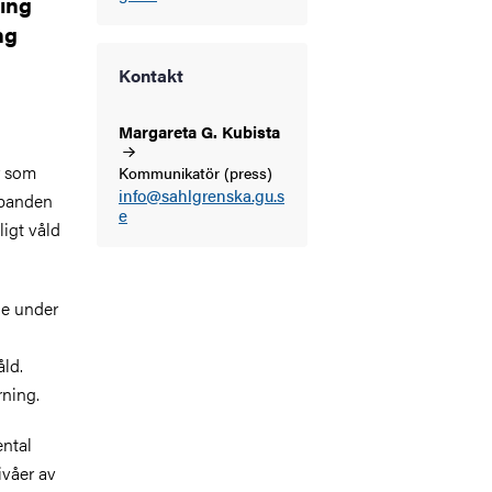
ring
ng
Kontakt
Margareta G.
Kubista
r som
Kommunikatör (press)
info@sahlgrenska.gu.s
mbanden
e
ligt våld
ge under
åld.
rning.
ental
ivåer av