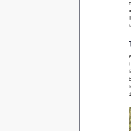
p
e
l
k
K
i
l
b
l
d