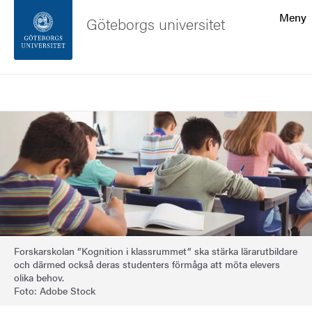
Sökfunktionen
Meny
Göteborgs universitet
Sidfoten
Sök
Kontakta universitetet
Bild
Om webbplatsen
Forskarskolan ”Kognition i klassrummet” ska stärka lärarutbildare
och därmed också deras studenters förmåga att möta elevers
olika behov.
Foto: Adobe Stock