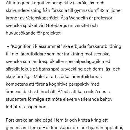
Att integrera kognitiva perspektiv i språk, läs- och
skrivundervisning från förskola till gymnasium” 42 miljoner
kronor av Vetenskapsrådet. Åsa Wengelin är professor i
svenska språket vid Göteborgs universitet och
huvudsökande för projektet.
– ”Kognition i klassrummet” ska erbjuda forskarutbildning
till nio lärarutbildare som har inriktning mot svenska,
svenska som andraspråk eller specialpedagogik med
särskilt fokus på barns språkutveckling och deras läs- och
skrivförmåga. Målet är att stärka lärarutbildarnas
kompetens att förena kognitiva perspektiv med
ämnesdidaktiskt innehåll. På så sätt kan också deras
studenters förmåga att möta elevers varierande behov
förbättras, säger hon.
Forskarskolan ska pågå i fem år och kretsa kring ett
gemensamt tema: Hur kunskaper om hur hjärnan uppfattar,