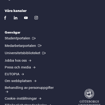
Våra kanaler
facebook
linkedin
youtube
instagram
Genvägar
(Extern länk)
Studentportalen
(Extern länk)
Medarbetarportalen
(Extern länk)
Universitetsbiblioteket
Jobba hos oss
Press och media
EUTOPIA
Om webbplatsen
Behandling av personuppgifter
Cookie-inställningar
Tillgänglighetsredogörelse