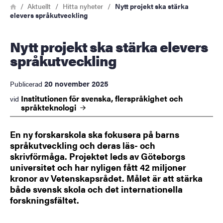
Länkstig
Hem
Aktuellt
Hitta nyheter
Nytt projekt ska stärka
elevers språkutveckling
Nytt projekt ska stärka elevers
språkutveckling
20 november 2025
Publicerad
Institutionen för svenska, flerspråkighet och
vid
språkteknologi
En ny forskarskola ska fokusera på barns
språkutveckling och deras läs- och
skrivförmåga. Projektet leds av Göteborgs
universitet och har nyligen fått 42 miljoner
kronor av Vetenskapsrådet. Målet är att stärka
både svensk skola och det internationella
forskningsfältet.