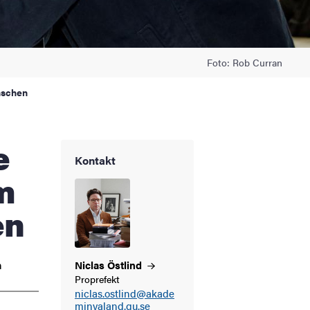
Foto: Rob Curran
nschen
Kontakt
m
en
h
Niclas
Östlind
Proprefekt
niclas.ostlind@akade
minvaland.gu.se