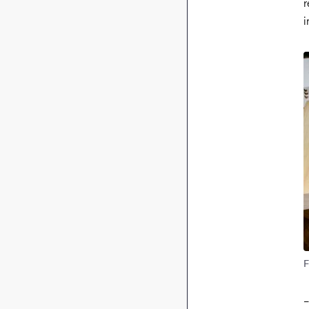
r
i
B
F
–