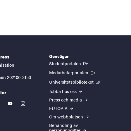
Genvägar
ress
(Extern länk)
Studentportalen
nisation
(Extern länk)
Medarbetarportalen
er: 202100-3153
(Extern länk)
Universitetsbiblioteket
Jobba hos oss
ler
Press och media
kedin
youtube
instagram
EUTOPIA
Om webbplatsen
Behandling av
personuppgifter