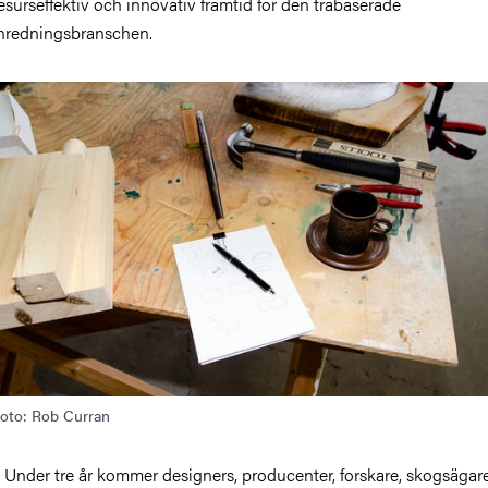
esurseffektiv och innovativ framtid för den träbaserade
nredningsbranschen.
ild
oto: Rob Curran
 Under tre år kommer designers, producenter, forskare, skogsägar