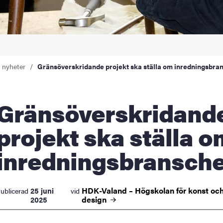
a nyheter
Gränsöverskridande projekt ska ställa om inredningsbra
söverskridande
projekt ska ställa o
inredningsbransch
HDK-Valand – Högskolan för konst oc
25 juni
ublicerad
vid
design
2025