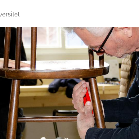
ersitet
ldning
och innovation
tetet