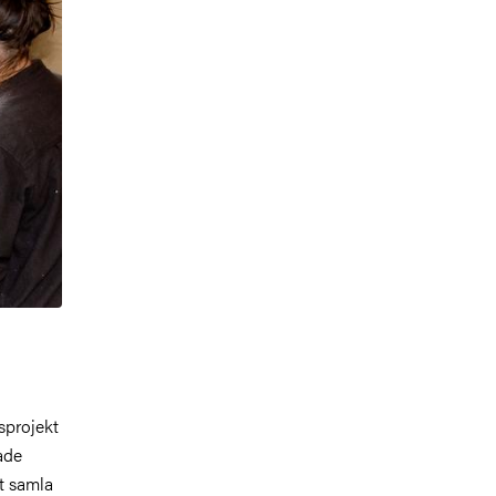
nsprojekt
ade
tt samla