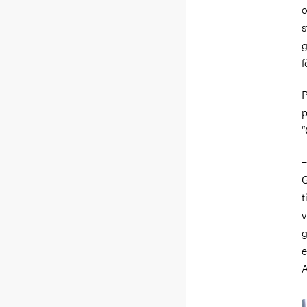
o
s
g
f
P
p
“
–
G
t
v
g
e
A
B