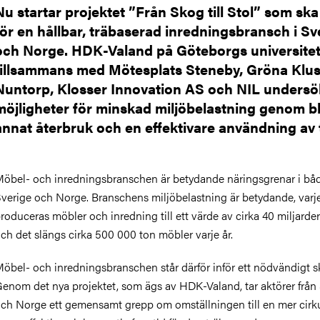
Nu startar projektet ”Från Skog till Stol” som ska
för en hållbar, träbaserad inredningsbransch i Sv
och Norge. HDK-Valand på Göteborgs universitet
tillsammans med Mötesplats Steneby, Gröna Klus
Nuntorp, Klosser Innovation AS och NIL unders
möjligheter för minskad miljöbelastning genom b
annat återbruk och en effektivare användning av 
öbel- och inredningsbranschen är betydande näringsgrenar i bå
verige och Norge. Branschens miljöbelastning är betydande, varje
roduceras möbler och inredning till ett värde av cirka 40 miljarder
ch det slängs cirka 500 000 ton möbler varje år.
öbel- och inredningsbranschen står därför inför ett nödvändigt sk
enom det nya projektet, som ägs av HDK-Valand, tar aktörer från
ch Norge ett gemensamt grepp om omställningen till en mer cirku