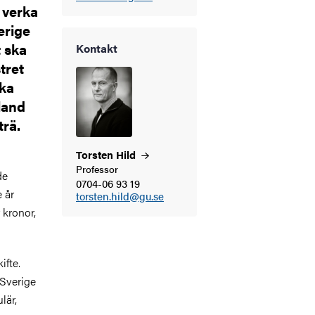
 verka
erige
 ska
Kontakt
tret
öka
land
trä.
Torsten
Hild
Professor
de
0704-06 93 19
 år
torsten.hild@gu.se
 kronor,
ifte.
 Sverige
lär,