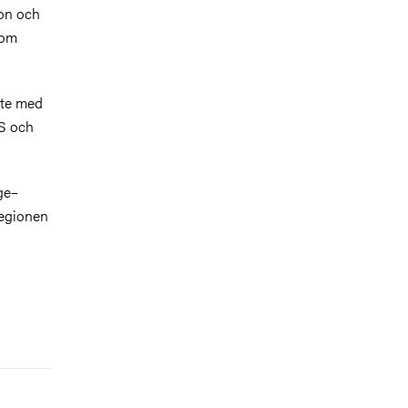
ion och
som
ete med
AS och
ge–
regionen