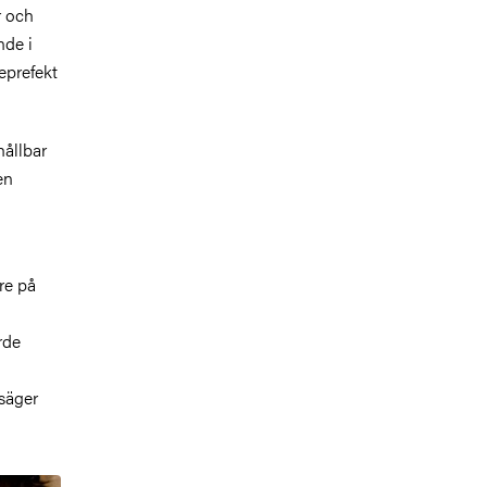
r och
nde i
eprefekt
hållbar
en
re på
rde
säger