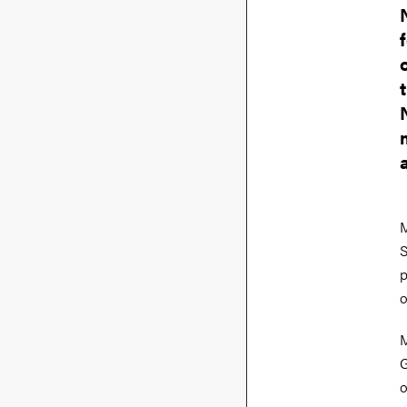
M
S
p
o
M
G
o