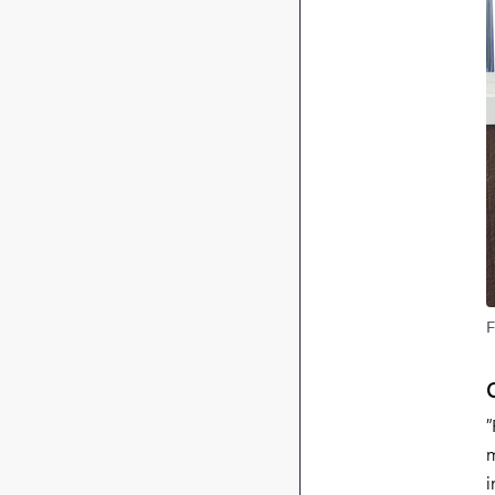
F
”
m
i