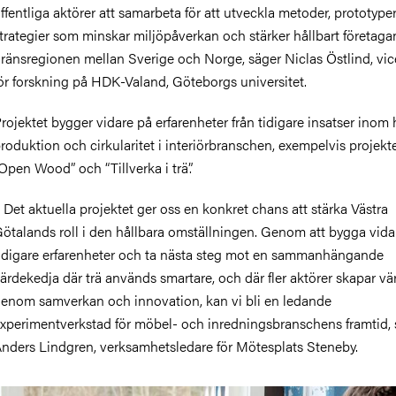
ffentliga aktörer att samarbeta för att utveckla metoder, prototype
trategier som minskar miljöpåverkan och stärker hållbart företaga
ränsregionen mellan Sverige och Norge, säger Niclas Östlind, vic
ör forskning på HDK-Valand, Göteborgs universitet.
rojektet bygger vidare på erfarenheter från tidigare insatser inom 
roduktion och cirkularitet i interiörbranschen, exempelvis projekt
Open Wood” och “Tillverka i trä”.
 Det aktuella projektet ger oss en konkret chans att stärka Västra
ötalands roll i den hållbara omställningen. Genom att bygga vida
idigare erfarenheter och ta nästa steg mot en sammanhängande
ärdekedja där trä används smartare, och där fler aktörer skapar vä
enom samverkan och innovation, kan vi bli en ledande
xperimentverkstad för möbel- och inredningsbranschens framtid, 
nders Lindgren, verksamhetsledare för Mötesplats Steneby.
ild