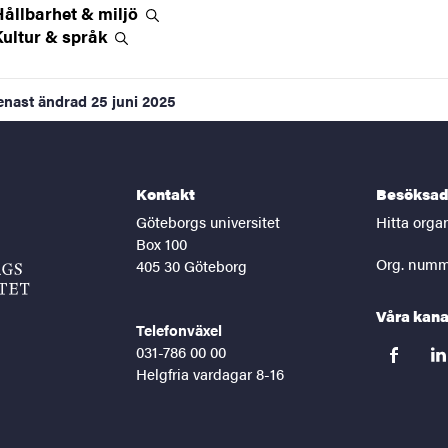
Hållbarhet &
miljö
Kultur &
språk
enast ändrad
25 juni 2025
Kontakt
Besöksad
Göteborgs universitet
Hitta orga
Box 100
Org. numm
405 30 Göteborg
Våra kana
Telefonväxel
031-786 00 00
facebook
lin
Helgfria vardagar 8-16