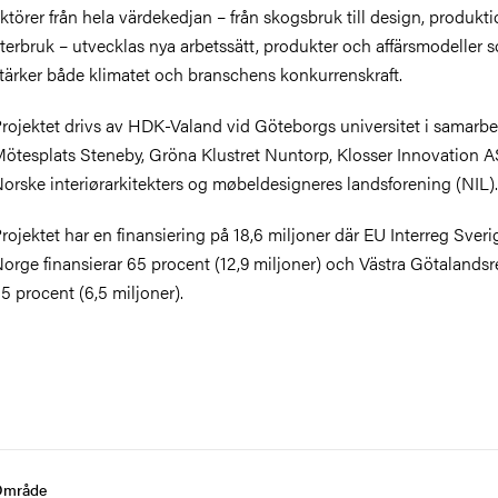
ktörer från hela värdekedjan – från skogsbruk till design, produkt
terbruk – utvecklas nya arbetssätt, produkter och affärsmodeller 
tärker både klimatet och branschens konkurrenskraft.
rojektet drivs av HDK-Valand vid Göteborgs universitet i samarb
ötesplats Steneby, Gröna Klustret Nuntorp, Klosser Innovation 
orske interiørarkitekters og møbeldesigneres landsforening (NIL).
rojektet har en finansiering på 18,6 miljoner där EU Interreg Sveri
orge finansierar 65 procent (12,9 miljoner) och Västra Götalands
5 procent (6,5 miljoner).
Område