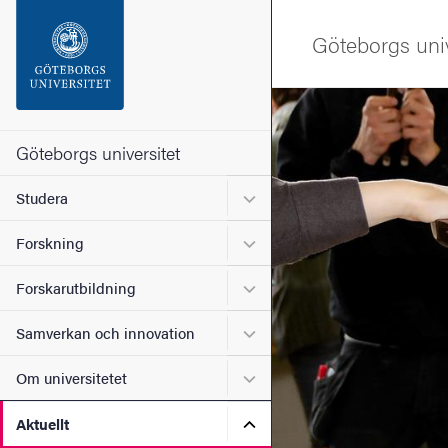
Sökfunktionen
Göteborgs univ
Sidfoten
Bild
Kontakta universitetet
Göteborgs universitet
Undermeny för Studera
Studera
Om webbplatsen
Undermeny för Forskning
Forskning
Undermeny för Forskarutbi
Forskarutbildning
Undermeny för Samverkan 
Samverkan och innovation
Undermeny för Om universi
Om universitetet
Undermeny för Aktuellt
Aktuellt