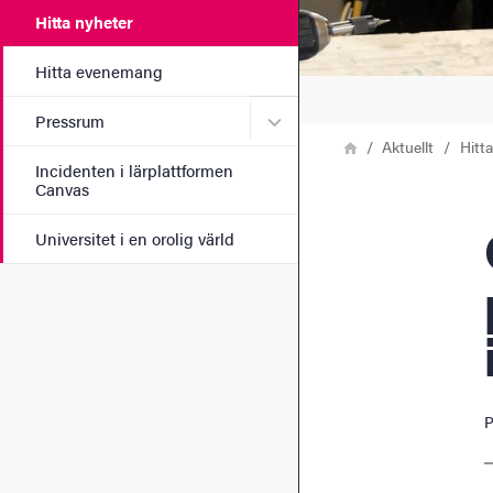
Hitta nyheter
Hitta evenemang
Undermeny för Pressrum
Pressrum
Länkstig
Hem
Aktuellt
Hitt
Incidenten i lärplattformen
Canvas
Grän
Universitet i en orolig värld
P