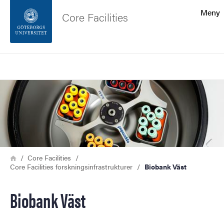
Sökfunktionen
Meny
Core Facilities
Sidfoten
Sök
Kontakta universitetet
Bild
Om webbplatsen
Länkstig
Hem
Core Facilities
Core Facilities forskningsinfrastrukturer
Biobank Väst
Biobank Väst