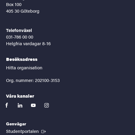
Box 100
405 30 Göteborg
Telefonväxel
031-786 00 00
Helgfria vardagar 8-16
Besöksadress
Hitta organisation
Org. nummer: 202100-3153
Våra kanaler
facebook
linkedin
youtube
instagram
Genvägar
(Extern länk)
Studentportalen