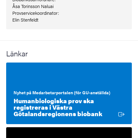
Åsa Torinsson Naluai
Provservicekoordinator:
Elin Stenfeldt
Länkar
Nyhet på Medarbetarportalen (för GU-anställda)
Humanbiologiska prov ska
registreras i Västra
Extern länk
Götalandsregionens biobank