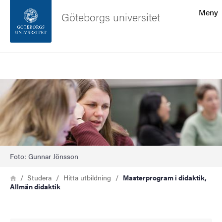
Sökfunktionen
Meny
Göteborgs universitet
Sidfoten
Sök
Kontakta universitetet
Bild
Om webbplatsen
Foto: Gunnar Jönsson
Länkstig
Hem
Studera
Hitta utbildning
Masterprogram i didaktik,
Allmän didaktik