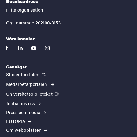
Besöksadress
Hitta organisation
Org. nummer: 202100-3153
Våra kanaler
facebook
linkedin
youtube
instagram
Genvägar
(Extern länk)
Studentportalen
(Extern länk)
Medarbetarportalen
(Extern länk)
Universitetsbiblioteket
Jobba hos oss
Press och media
EUTOPIA
Om webbplatsen