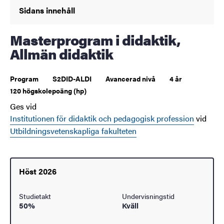
Sidans innehåll
Masterprogram i didaktik,
Allmän didaktik
Program
S2DID-ALDI
Avancerad nivå
4 år
120 högskolepoäng (hp)
Ges vid
Institutionen för didaktik och pedagogisk profession
vid
Utbildningsvetenskapliga fakulteten
Höst 2026
Studietakt
Undervisningstid
50%
Kväll