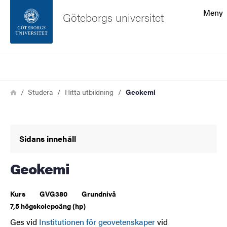
Sökfunktionen
Meny
Göteborgs universitet
Sidfoten
Sök
Kontakta universitetet
Länkstig
Hem
Studera
Hitta utbildning
Geokemi
Om webbplatsen
Sidans innehåll
Geokemi
Kurs
GVG380
Grundnivå
7,5 högskolepoäng (hp)
Ges vid
Institutionen för geovetenskaper
vid