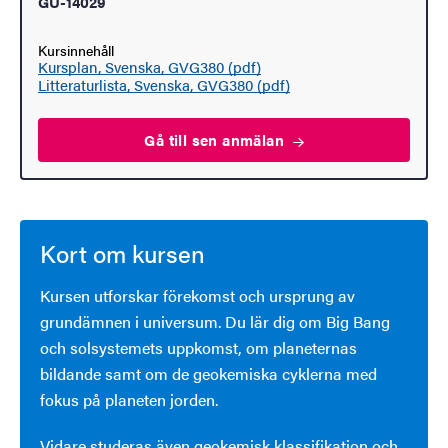
GU-14029
Kursinnehåll
Kursplan, Svenska, GVG380 (pdf)
Litteraturlista, Svenska, GVG380 (pdf)
Gå till sen
anmälan
Kort om kursen
Kursen utforskar förekomst och ursprung av
grundämnen i universum. Du lär dig om Big Bang
och solsystemets uppkomst, om planeternas
bildande samt om de geokemiska cyklerna med
fokus på planeten jorden.
Vidare studeras även geokemisk klassifikation och