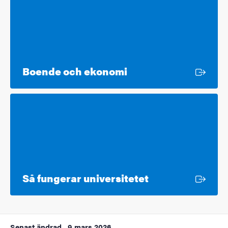
Extern länk
Boende och ekonomi
Extern länk
Så fungerar universitetet
Senast ändrad
9 mars 2026